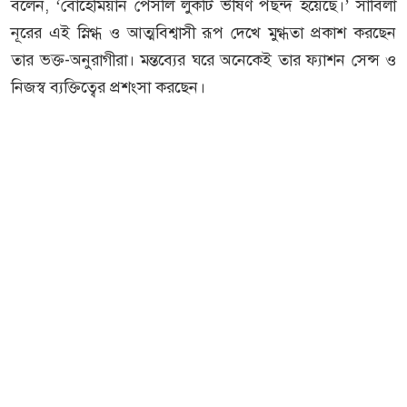
বলেন, ‘বোহেমিয়ান পেসলি লুকটি ভীষণ পছন্দ হয়েছে।’ সাবিলা
নূরের এই স্নিগ্ধ ও আত্মবিশ্বাসী রূপ দেখে মুগ্ধতা প্রকাশ করছেন
তার ভক্ত-অনুরাগীরা। মন্তব্যের ঘরে অনেকেই তার ফ্যাশন সেন্স ও
নিজস্ব ব্যক্তিত্বের প্রশংসা করছেন।