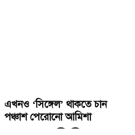
এখনও ‘সিঙ্গেল’ থাকতে চান
পঞ্চাশ পেরোনো আমিশা
অ-
অ+