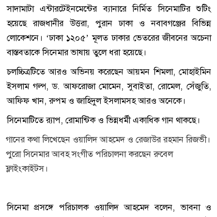
সাদামাটা এন্টারটেইনমেন্টের ব্যানারে নির্মিত সিনেমাটির শুটিং
হয়েছে রাজধানীর উত্তরা, পুরান ঢাকা ও নবাবগঞ্জের বিভিন্ন
লোকেশনে। ‘ঢাকা ১২০৫’ মূলত ঢাকার ভেতরের জীবনের অচেনা
বাস্তবতাকে সিনেমার ভাষায় তুলে ধরা হয়েছে।
চলচ্চিত্রটিতে আরও অভিনয় করেছেন আয়মন শিমলা, মোহাইমিন
ইসলাম গল্প, ড. আফরোজা মোমেন, সুবাইতা, রোমেল, সেঁজুতি,
আফিফ খান, রুপম ও জাহিদুল ইসলামসহ আরও অনেকে।
সিনেমাটিতে র‍্যাপ, রোমান্টিক ও ভিন্নধর্মী একাধিক গান থাকছে।
গানের কথা লিখেছেন ওয়ালিদ আহমেদ ও রেজাউর রহমান রিজভী।
পুরো সিনেমার আবহ সংগীত পরিচালনা করছেন রুবেল
ফ্লাইংকাইটস।
সিনেমা প্রসঙ্গে পরিচালক ওয়ালিদ আহমেদ বলেন, ভাবনা ও