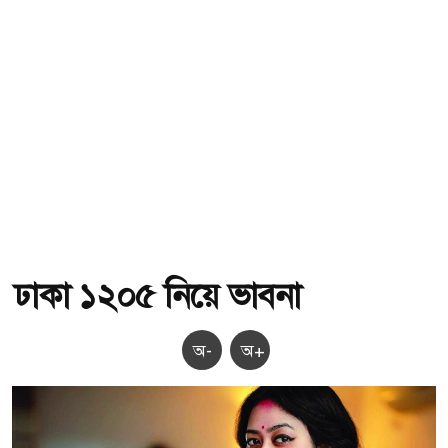
ঢাকা ১২০৫ নিয়ে ভাবনা
অ-
অ+