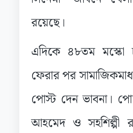
রয়েছে।
এদিকে ৪৮তম মস্কো চ
ফেরার পর সামাজিকমাধ্
পোস্ট দেন ভাবনা। পোস
আহমেদ ও সহশিল্পী র