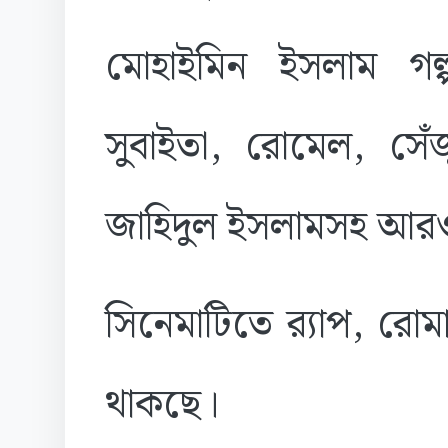
মোহাইমিন ইসলাম গ
সুবাইতা, রোমেল, সে
জাহিদুল ইসলামসহ আ
সিনেমাটিতে র‍্যাপ, রোমা
থাকছে।