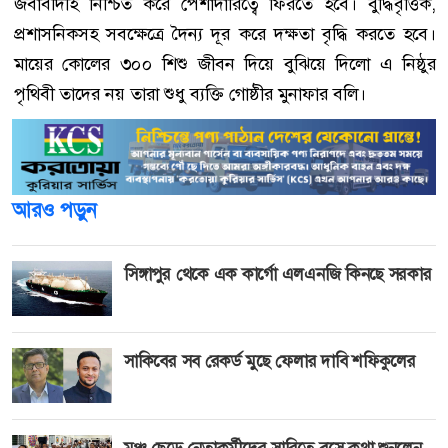
জবাবদিহি নিশ্চিত করে পেশাদারিত্বে ফিরতে হবে। বুদ্ধিবৃত্তিক,
প্রশাসনিকসহ সবক্ষেত্রে দৈন্য দূর করে দক্ষতা বৃদ্ধি করতে হবে।
মায়ের কোলের ৩০০ শিশু জীবন দিয়ে বুঝিয়ে দিলো এ নিষ্ঠুর
পৃথিবী তাদের নয় তারা শুধু ব্যক্তি গোষ্ঠীর মুনাফার বলি।
আরও পড়ুন
সিঙ্গাপুর থেকে এক কার্গো এলএনজি কিনছে সরকার
সাকিবের সব রেকর্ড মুছে ফেলার দাবি শফিকুলের