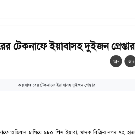
রের টেকনাফে ইয়াবাসহ দুইজন গ্রেপ্তার
অ-
অ+