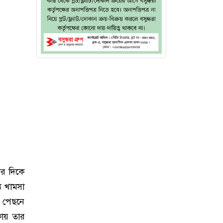
ার দিকে
য খামসা
ে পেছনে
াকায় তার