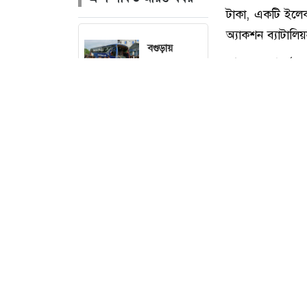
বগুড়ায়
বাসচাপায় সাত
দিনমজুর
নিহতের ঘটনায়
তদন্ত কমিটি
গঠন
আমের
ক্যারেটে
অভিনব
কক্সবাজারের টে
কৌশলে ৩৭৭
বোতল
টাকা, একটি ইলেক
ফেয়ারডিল,
অ্যাকশন ব্যাটালিয়
মাদক কারবারি
আজ শুক্রবার (৭ 
গ্রেপ্তার
আগস্ট) সন্ধ্যা 