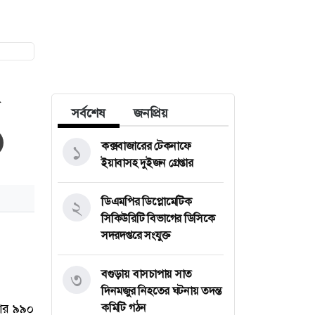
সর্বশেষ
জনপ্রিয়
কক্সবাজারের টেকনাফে
১
ইয়াবাসহ দুইজন গ্রেপ্তার
ডিএমপির ডিপ্লোমেটিক
২
সিকিউরিটি বিভাগের ডিসিকে
সদরদপ্তরে সংযুক্ত
বগুড়ায় বাসচাপায় সাত
৩
দিনমজুর নিহতের ঘটনায় তদন্ত
কমিটি গঠন