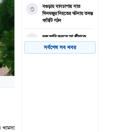
বগুড়ায় বাসচাপায় সাত
৩
দিনমজুর নিহতের ঘটনায় তদন্ত
কমিটি গঠন
দল ভারি করতে আ.লীগকে
৪
রাজনীতি করার সুযোগ দেওয়া
সর্বশেষ সব খবর
উচিত হবে না: জামায়াত আমির
আমের ক্যারেটে অভিনব
৫
কৌশলে ৩৭৭ বোতল
ফেয়ারডিল, মাদক কারবারি
গ্রেপ্তার
ঢাকা-চট্টগ্রাম মহাসড়কে ১৫
৬
কিলোমিটার যানজট
য়ে খামসা