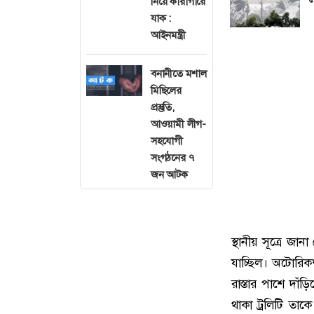
নিয়ে কারাগারে
যাক :
আইনমন্ত্রী
বনানীতে মশাল
মিছিলের
প্রস্তুতি,
আওয়ামী লীগ-
সহযোগী
সংগঠনের ৭
জন আটক
স্থানীয় সূত্রে জ
যাচ্ছিল। অটোরিকশ
রাস্তার পাশে দা
থাকা ট্রলিটি তাক