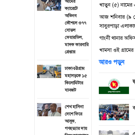
আমের
খাতুন (৫) নামের
ক্যারেটে
অভিনব
আজ শনিবার (৯ মে
কৌশলে ৩৭৭
সাবুরপাড়া এলাকায়
বোতল
ফেয়ারডিল,
গাংনী থানার অফিস
মাদক কারবারি
খামসা ওই গ্রামের
গ্রেপ্তার
আরও পড়ুন
ঢাকা-চট্টগ্রাম
মহাসড়কে ১৫
জ
কিলোমিটার
যানজট
শেখ হাসিনা
ব
দেশে ফিরে
আসুক,
গণহত্যার দায়
দ