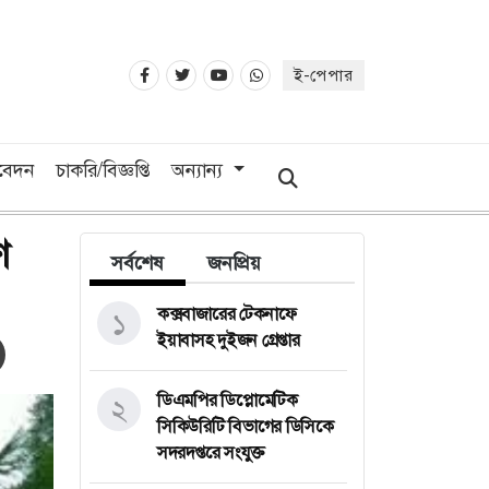
ই-পেপার
িবেদন
চাকরি/বিজ্ঞপ্তি
অন্যান্য
ণ
সর্বশেষ
জনপ্রিয়
কক্সবাজারের টেকনাফে
১
ইয়াবাসহ দুইজন গ্রেপ্তার
ডিএমপির ডিপ্লোমেটিক
২
সিকিউরিটি বিভাগের ডিসিকে
সদরদপ্তরে সংযুক্ত