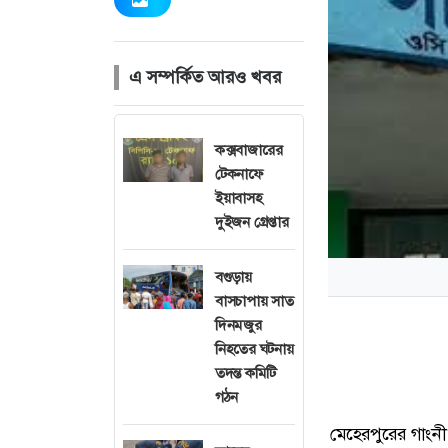
এ সম্পর্কিত আরও খবর
কক্সবাজারের
টেকনাফে
ইয়াবাসহ
দুইজন গ্রেপ্তার
বগুড়ায়
বাসচাপায় সাত
দিনমজুর
নিহতের ঘটনায়
তদন্ত কমিটি
গঠন
মেহেরপুরের গাংনী