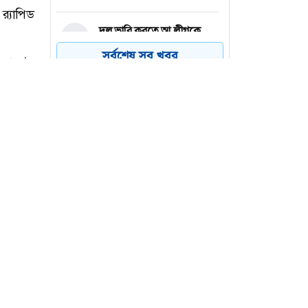
দল ভারি করতে আ.লীগকে
৪
রাজনীতি করার সুযোগ দেওয়া
সর্বশেষ সব খবর
উচিত হবে না: জামায়াত আমির
আমের ক্যারেটে অভিনব
৫
কৌশলে ৩৭৭ বোতল
ফেয়ারডিল, মাদক কারবারি
গ্রেপ্তার
ঢাকা-চট্টগ্রাম মহাসড়কে ১৫
৬
কিলোমিটার যানজট
জার ৯৯০
‌্যাপিড
ধবার (৬
ায় গোপন