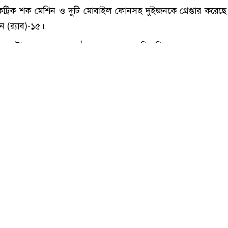
কক্সবাজারের টেকনাফে ইয়াবাসহ দুইজন গ্রেপ্তার
কনাফে অভিযান চালিয়ে ৯৮০ পিস ইয়াবা, মাদক বিক্রির নগদ ৭২ হা
ট্রিক শক মেশিন ও দুটি মোবাইল ফোনসহ দুইজনকে গ্রেপ্তার করেছে র
ন (র‌্যাব)-১৫।
আগস্ট) র‌্যাব-১৫-এর পাঠানো এক সংবাদ বিজ্ঞপ্তিতে জানানো হয়, বু
সাড়ে ৭টার দিকে টেকনাফ সদর ইউনিয়নের নাজিরপাড়া চকবাজার এলাক