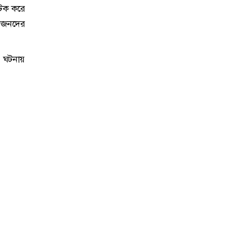
 আটক করে
বজনদের
এ ঘটনায়