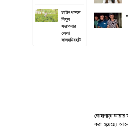
চা উৎপাদনে
খ
বিপুল
সম্ভাবনার
জেলা
লালমনিরহাট
লোহাগাড়া ফায়ার স
করা হয়েছে। আহত