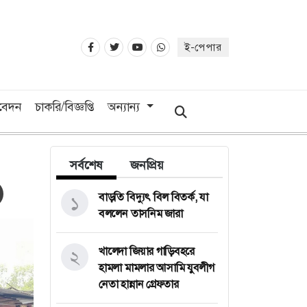
ই-পেপার
িবেদন
চাকরি/বিজ্ঞপ্তি
অন্যান্য
সর্বশেষ
জনপ্রিয়
বাড়তি বিদ্যুৎ বিল বিতর্ক, যা
১
বললেন তাসনিম জারা
খালেদা জিয়ার গাড়িবহরে
২
হামলা মামলার আসামি যুবলীগ
নেতা হান্নান গ্রেফতার