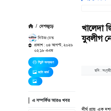
খালেদা জ
/
দেশজুড়ে
যুবলীগ নে
নিউজ ডেস্ক
প্রকাশ : ০৪ আগস্ট, ২০২৬
০২:১৮ এএম
প্রিন্ট সংস্করণ
ফটো কার্ড
এ সম্পর্কিত আরও খবর