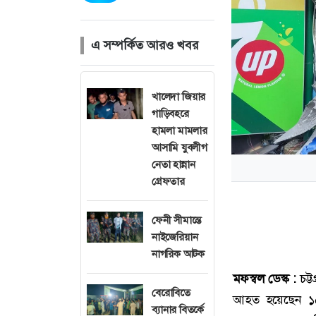
এ সম্পর্কিত আরও খবর
খালেদা জিয়ার
গাড়িবহরে
হামলা মামলার
আসামি যুবলীগ
নেতা হান্নান
গ্রেফতার
ফেনী সীমান্তে
নাইজেরিয়ান
নাগরিক আটক
মফস্বল ডেস্ক :
চট্
বেরোবিতে
আহত হয়েছেন ১৫ 
ব্যানার বিতর্কে