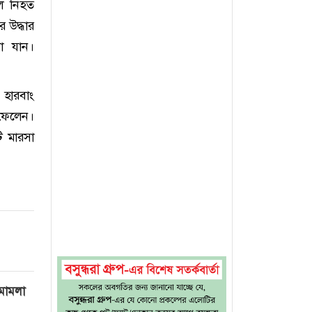
লে নিহত
 উদ্ধার
া যান।
 হারবাং
 ফেলেন।
ি মারসা
 মামলা