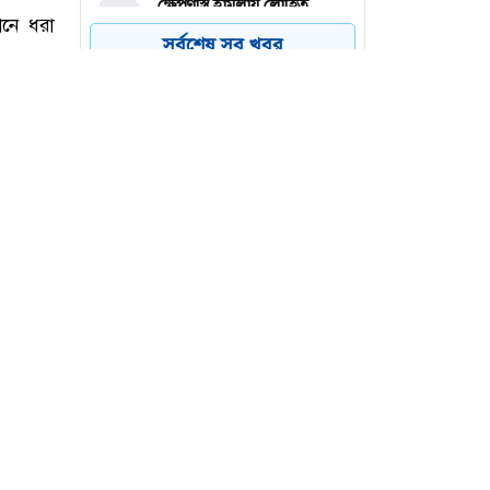
ক্ষেপণাস্ত্র হামলায় লোহিত
৪
সাগরে ভারতীয় জাহাজ ডুবি
সর্বশেষ সব খবর
মেসি জাদুতে ইন্টার মায়ামির
৫
বড় জয়
জুলাই শহীদ পরিবার-
৬
যোদ্ধারাসহায়তা পেয়েছেন
হাজার কোটি টাকা
া জিয়ার
ানে ধরা
 চালিয়ে