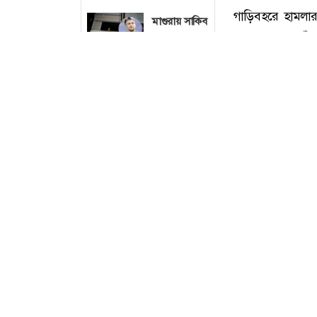
মাগুরায় সাকিব
আল হাসানের
বাড়িতে আগুন,
পেট্রলবোমা
বিস্ফোরণ
ছবি : সংগৃ
বগুড়া
মহানগরে ১১
দলের
গণমিছিল
দীর্ঘ প্রায় এক
বগুড়ায়
গাড়িবহরে হামলা
ছাত্রশিবিরের
পড়েছেন তেজগাঁও থ
বিক্ষোভ মিছিল
সোমবার (৩ আগস্
চট্টগ্রামের
তাকে গ্রেপ্তার ক
পটিয়ায় মুদি