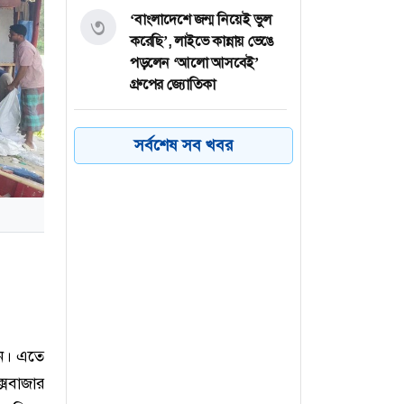
‘বাংলাদেশে জন্ম নিয়েই ভুল
৩
করেছি’, লাইভে কান্নায় ভেঙে
পড়লেন ‘আলো আসবেই’
গ্রুপের জ্যোতিকা
চীন-বাংলাদেশ-পাকিস্তান
৪
সর্বশেষ সব খবর
সীমান্তে বড় রেল প্রকল্প নিচ্ছে
ভারত
লুটেরা গোষ্ঠী লুটেই যাচ্ছে
৫
দেশটাকে: আসিফ আকবর
ফেনী সীমান্তে নাইজেরিয়ান
৬
নাগরিক আটক
ছেন। এতে
সবাজার