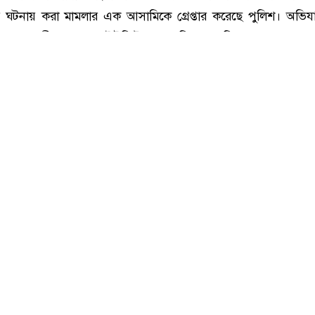
হীত, খালেদা জিয়ার গাড়িবহরে হামলা মামলার আসামি যুবলীগ নেতা হান্নান গ্রেফতার
 দশক আগে রাজধানীর বাংলামোটরে বিএনপি চেয়ারপারসন বেগম খালেদ
র ঘটনায় করা মামলার এক আসামিকে গ্রেপ্তার করেছে পুলিশ। অভিয
ানা যুবলীগের ২ নম্বর ইউনিটের সভাপতি হান্নান মিয়া।
ট) ভোররাতে চাঁদপুর সদর উপজেলার তরপুরচণ্ডী ইউনিয়নে অভিযান
রা হয়। হান্নান মিয়া ওই ইউনিয়নের মফিজ মাঝির ছেলে।