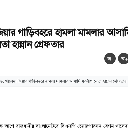
িয়ার গাড়িবহরে হামলা মামলার আসাম
তা হান্নান গ্রেফতার
অ-
অ+