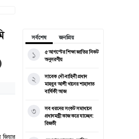
ি
সর্বশেষ
জনপ্রিয়
৫ আগস্টের শিক্ষা জাতির নিকট
১
অনুসরণীয়
সাবেক নৌ-বাহিনী প্রধান
২
মাহবুব আলী খানের শাহাদাত
বার্ষিকী আজ
সব ধরনের সংকট সমাধানে
৩
প্রধানমন্ত্রী কাজ করে যাচ্ছেন:
রিজভী