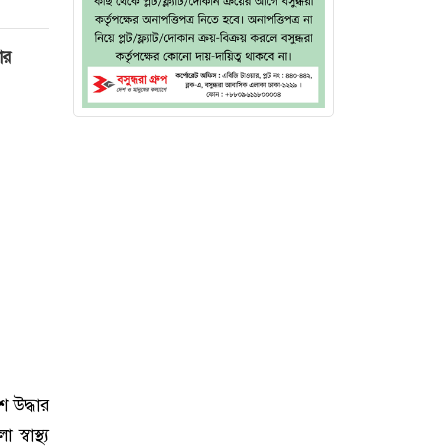
ার
 উদ্ধার
বাস্থ্য