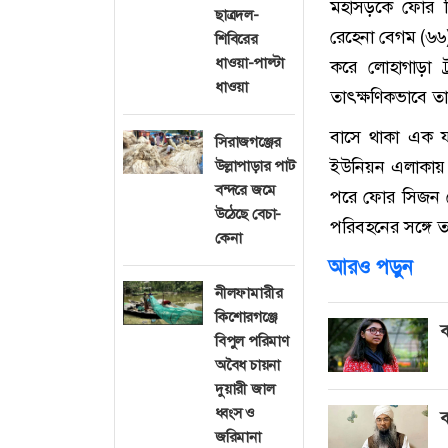
মহাসড়কে ফোর সিজ
ছাত্রদল-
রেহেনা বেগম (৬৬)
শিবিরের
ধাওয়া-পাল্টা
করে লোহাগাড়া ট
ধাওয়া
তাৎক্ষণিকভাবে তা
বাসে থাকা এক যা
সিরাজগঞ্জের
ইউনিয়ন এলাকায় 
উল্লাপাড়ার পাট
বন্দরে জমে
পরে ফোর সিজন রে
উঠেছে বেচা-
পরিবহনের সঙ্গে ত
কেনা
আরও পড়ুন
নীলফামারীর
কিশোরগঞ্জে
ব
বিপুল পরিমাণ
অবৈধ চায়না
দুয়ারী জাল
ধ্বংস ও
ব
জরিমানা