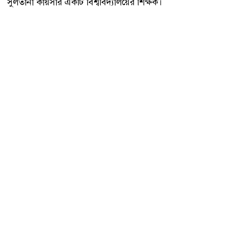
সুলতানা কায়সার একটি বিশ্ববিদ্যালয়ের শিক্ষক।