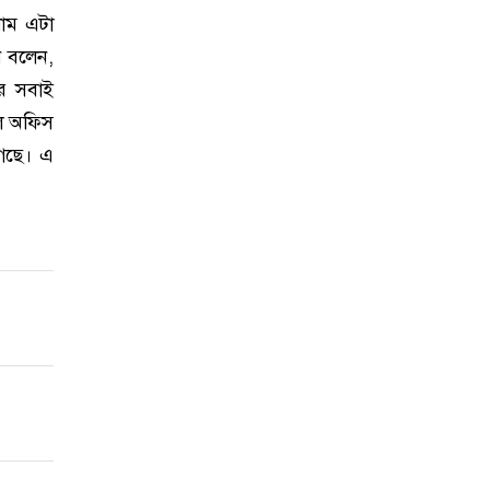
লাম এটা
ন বলেন,
র সবাই
লে অফিস
গেছে। এ