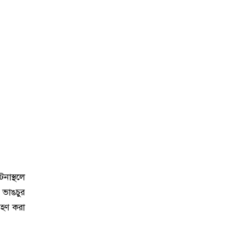
নাস্থলে
 ভাঙচুর
রহণ করা