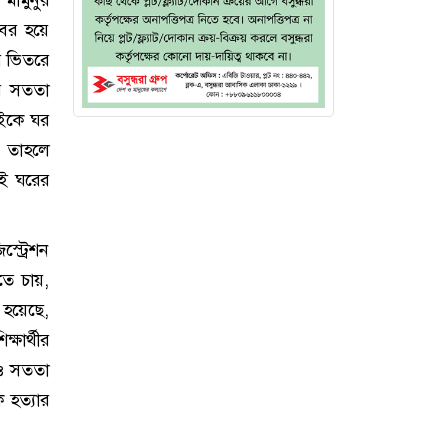
বের হয়ে
র ভিতরে
ের সততা
বাইকে ঘর
, তাহলে
ওই ঘরের
্ট্রেশন
ে চায়,
 হয়েছে,
ষার্থীর
 ও সততা
 হত্যার