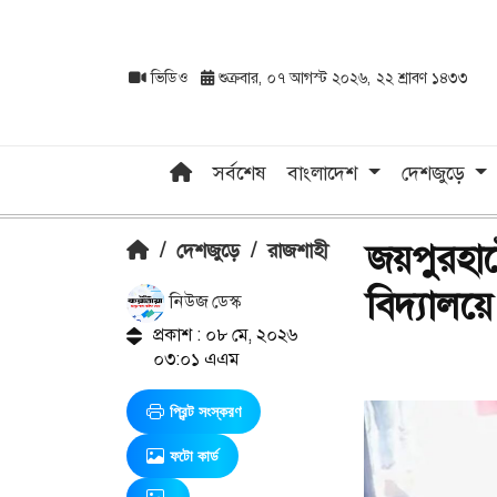
ভিডিও
শুক্রবার, ০৭ আগস্ট ২০২৬, ২২ শ্রাবণ ১৪৩৩
সর্বশেষ
বাংলাদেশ
দেশজুড়ে
জয়পুরহাটে
/
দেশজুড়ে
/
রাজশাহী
বিদ্যালয়
নিউজ ডেস্ক
প্রকাশ : ০৮ মে, ২০২৬
০৩:০১ এএম
প্রিন্ট সংস্করণ
ফটো কার্ড