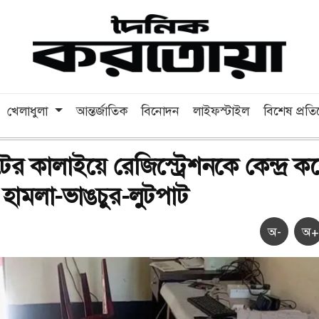
খেলাধুলা
আন্তর্জাতিক
বিনোদন
লাইফস্টাইল
বিশেষ প্রত
র কালাইয়ে রেজিস্ট্রেশনকে কেন্দ্র ক
ে হামলা-ভাঙচুর-লুটপাট
অ-
অ+