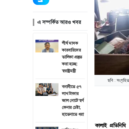
এ সম্পর্কিত আরও খবর
শীর্ষ মাদক
কারবারিদের
তালিকা প্রস্তুত
করা হচ্ছে:
স্বরাষ্ট্রমন্ত্রী
ছবি : সংগৃহি
বনানীতে ৫৭
লাখ টাকার
জাল নোটে স্বর্ণ
কেনার চেষ্টা,
হাতেনাতে ধরা
কালাই প্রতিনিধি 