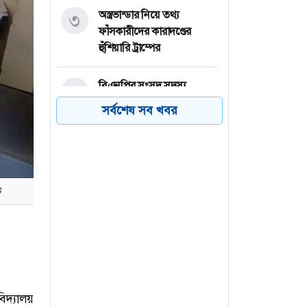
অস্ত্রভান্ডার নিয়ে তথ্য
৩
ফাঁসকারীদের কারাদণ্ডের
হুঁশিয়ারি ট্রাম্পের
বিএনপির সংসদ সদস্য
৪
বীথিকাকে আইনি নোটিশ
সর্বশেষ সব খবর
দিলেন আসিফ মাহমুদ
নতুন বিশ্বরেকর্ড গড়লেন জস
৫
বাটলার
ট
তেজগাঁওয়ে বিশেষ অভিযানে
৬
গ্রেফতার ৫৬
িদ্যালয়