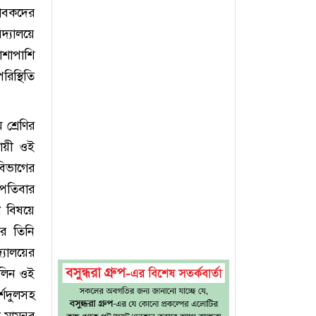
ভাবকদের
দ্যালয়ে
াশাপাশি
িস্থিতি
শ্রেণির
যায়ী ওই
 বিভাগের
্পতিবার
ন বিষয়ে
র তিনি
্যালয়ের
ালিন ওই
্শেদুলসহ
মামুনুর