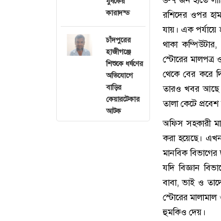
যুবকের
কারাদন্ড
রশিদের ওপর হামল
যায়। এক পর্যায়ে
চাঁদপুরের
থাকা কম্পিউটার,
হাজীগঞ্জে
স্টোরের মালপত্র ও
শিশুকে ধর্ষণের
থেকে বের করে দ
অভিযোগে
বাড়ির
তারও খবর আছে ব
কেয়ারটেকার
তালা কেটে প্রবে
আটক
অফিস সহকারী মামু
করা হয়েছে। এখন
মানবিক বিভাগের ছ
যদি বিজ্ঞান বি
বাবা, ভাই ও তা
স্টোরের মালামাল
হুমকিও দেয়।