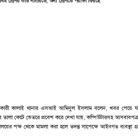
্রথম শ্রেণির ভর্তি লটারিতে, অন্য শ্রেণিতে পরীক্ষা ফিরছে
্শনকারী কালাই থানার এসআই আমিনুল ইসলাম বলেন, খবর পেয়ে ঘট
র তালা কেটে ভেতরে প্রবেশ করে দেখা যায়, কম্পিউটারসহ আসবাবপত্র
ালয়ের পক্ষ থেকে মামলা করা হলে তদন্ত সাপেক্ষে আইনগত ব্যবস্থা গ্