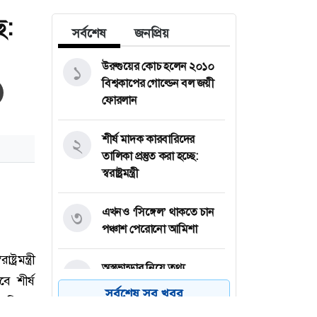
ে:
সর্বশেষ
জনপ্রিয়
উরুগুয়ের কোচ হলেন ২০১০
১
বিশ্বকাপের গোল্ডেন বল জয়ী
ফোরলান
শীর্ষ মাদক কারবারিদের
২
তালিকা প্রস্তুত করা হচ্ছে:
স্বরাষ্ট্রমন্ত্রী
এখনও ‘সিঙ্গেল’ থাকতে চান
৩
পঞ্চাশ পেরোনো আমিশা
অস্ত্রভান্ডার নিয়ে তথ্য
৪
ফাঁসকারীদের কারাদণ্ডের
সর্বশেষ সব খবর
হুঁশিয়ারি ট্রাম্পের