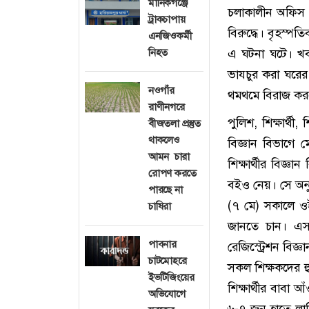
মানিকগঞ্জে
চলাকালীন অফিস ক
ট্রাকচাপায়
বিরুদ্ধে। বৃহস্প
এনজিওকর্মী
নিহত
এ ঘটনা ঘটে। খবর 
ভাযচুর করা ঘরের 
নওগাঁর
থমথমে বিরাজ কর
রাণীনগরে
পুলিশ, শিক্ষার্থ
বীজতলা প্রস্তুত
থাকলেও
বিজ্ঞান বিভাগে ম
আমন চারা
শিক্ষার্থীর বিজ্ঞ
রোপণ করতে
বইও নেয়। সে অনুয
পারছে না
(৭ মে) সকালে ওই
চাষিরা
জানতে চান। এসম
পাবনার
রেজিস্ট্রেশন বিজ
চাটমোহরে
সকল শিক্ষকদের হ
ইভটিজিংয়ের
শিক্ষার্থীর বাবা 
অভিযোগে
৬-৭ জন হাতে লাঠ