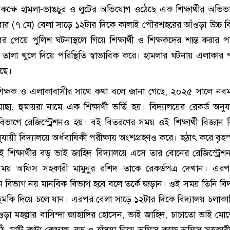
ক্ষে হামলা-ভাঙচুর ও লুটের অভিযোগ ওঠেছে এক শিক্ষার্থীর অভি
তিবার (৭ মে) বেলা সাড়ে ১২টার দিকে কালাই পৌরশহরের আঁওড়া উচ্চ বি
পেয়ে পুলিশ ঘটনাস্থলে গিয়ে শিক্ষার্থী ও শিক্ষকদের শান্ত করার প
তালা খুলে দিয়ে পরিস্থিতি স্বাভাবিক করে। হামলার ঘটনায় এলাকার পর
ছে।
ী, শিক্ষক ও এলাকাবাসীর সাথে কথা বলে জানা গেছে, ২০২৫ সালে নবম 
োছা. হুমায়রা নামে এক শিক্ষার্থী ভর্তি হয়। বিদ্যালয়ের রেকর্ড অনু
ান বিভাগে রেজিস্ট্রেশনও হয়। বই বিতরণের সময় ওই শিক্ষার্থী বিজ্ঞান
ায়ী বিদ্যালয়ে অর্ধবাষিকী পরীক্ষায় অংশগ্রহণও করে। হঠাৎ করে বৃহস
 শিক্ষার্থীর বড় ভাই জাহিদ বিদ্যালয়ে এসে তার বোনের রেজিস্ট্রেশ
য় অফিস সহকারী মামুনুর রশিদ তাকে রেকর্ডপত্র দেখান। এরপ
্ঞান বিভাগ নয় মানবিক বিভাগ হবে বলে তর্কে জড়ান। ওই সময় তিনি বিদ
ুমকি দিয়ে চলে যান। এরপর বেলা সাড়ে ১২টার দিকে বিদ্যালয় চলাক
আঁওড়া মহল্লার বাসিন্দা জাহাঙ্গির হোসেন, ভাই জাহিদ, চাচাতো ভাই মোর
ি, মাটি কাটা কোদাল, রড ও হাঁসুয়া নিয়ে অফিস কক্ষে অফিস সহকারী 