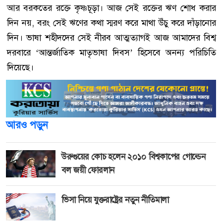
আর বরকতের রক্তে কৃষ্ণচূড়া। আজ সেই রক্তের ঋণ শোধ করার
দিন নয়, বরং সেই ঋণের কথা স্মরণ করে মাথা উঁচু করে দাঁড়ানোর
দিন। ভাষা শহীদদের সেই নীরব আত্মত্যাগই আজ আমাদের বিশ্ব
দরবারে ‘আন্তর্জাতিক মাতৃভাষা দিবস’ হিসেবে অনন্য পরিচিতি
দিয়েছে।
আরও পড়ুন
উরুগুয়ের কোচ হলেন ২০১০ বিশ্বকাপের গোল্ডেন
বল জয়ী ফোরলান
ভিসা নিয়ে যুক্তরাষ্ট্রের নতুন নীতিমালা