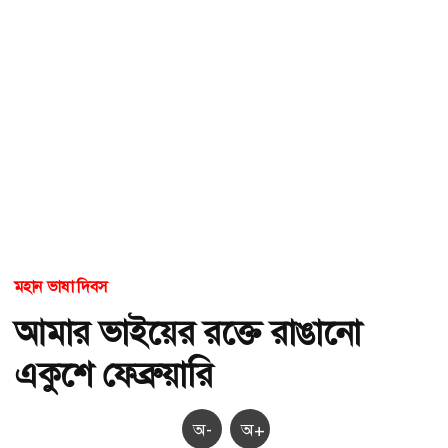
মহান ভাষা দিবস
আমার ভাইয়ের রক্তে রাঙানো
একুশে ফেব্রুয়ারি
অ-
অ+