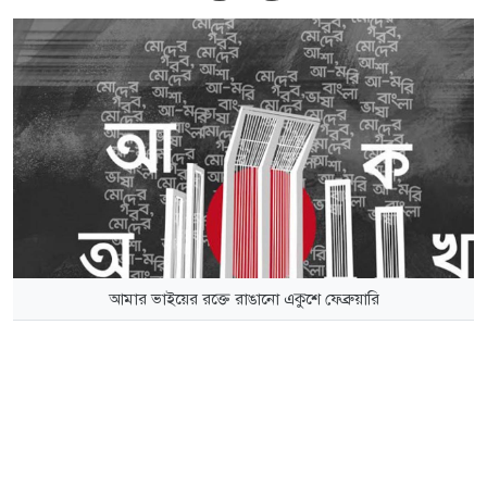
আমার ভাইয়ের রক্তে রাঙানো একুশে ফেব্রুয়ারি