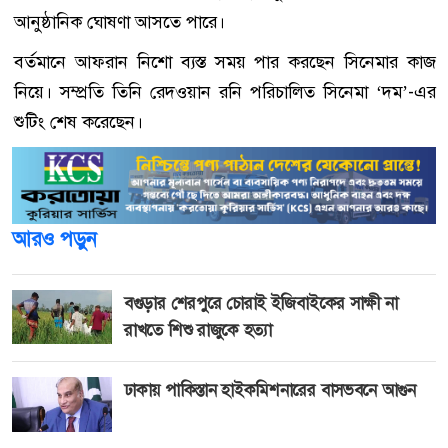
আনুষ্ঠানিক ঘোষণা আসতে পারে।
বর্তমানে আফরান নিশো ব্যস্ত সময় পার করছেন সিনেমার কাজ
নিয়ে। সম্প্রতি তিনি রেদওয়ান রনি পরিচালিত সিনেমা ‘দম’-এর
শুটিং শেষ করেছেন।
আরও পড়ুন
বগুড়ার শেরপুরে চোরাই ইজিবাইকের সাক্ষী না
রাখতে শিশু রাজুকে হত্যা
ঢাকায় পাকিস্তান হাইকমিশনারের বাসভবনে আগুন