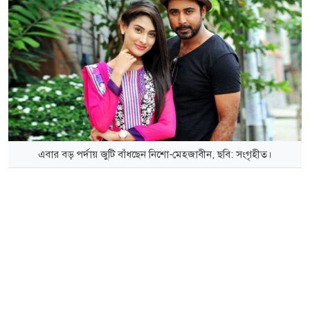
এবার বড় পর্দায় জুটি বাঁধছেন নিশো-মেহজাবীন, ছবি: সংগৃহীত।