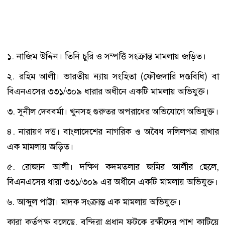
১. নাজিম উদ্দিন। তিনি চুরি ও সম্পত্তি সংক্রান্ত মামলায় জড়িত।
২. রহিম আলী। ভারতীয় ন্যায় সংহিতা (ফৌজদারি দণ্ডবিধি) বা
বিএনএসের ৩৩১/৩০৯ ধারার অধীনে একটি মামলায় অভিযুক্ত।
৩. সুনীল দেববর্মা। খুনসহ গুরুতর অপরাধের অভিযোগে অভিযুক্ত।
৪. নারায়ণ দত্ত। বাংলাদেশের নাগরিক ও অবৈধ দলিলপত্র রাখার
এক মামলায় জড়িত।
৫. রোজান আলী। দক্ষিণ কদমতলার জমির আলীর ছেলে,
বিএনএসের ধারা ৩৩১/৩০৯ এর অধীনে একটি মামলায় অভিযুক্ত।
৬. আব্দুল পাট্টা। মাদক সংক্রান্ত এক মামলায় অভিযুক্ত।
কারা কর্তৃপক্ষ বলেছে, বন্দিরা প্রধান ফটকে রক্ষীদের পাশ কাটিয়ে