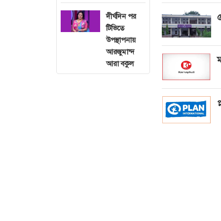
দীর্ঘদিন পর
৫
টিভিতে
উপস্থাপনায়
আরজুমান্দ
ম
আরা বকুল
প