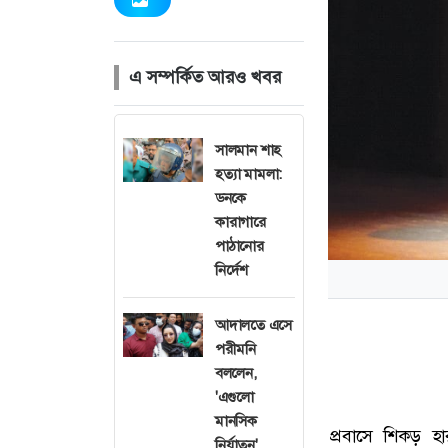
এ সম্পর্কিত আরও খবর
সালমান শাহ
হত্যা মামলা:
ডনকে
কারাগারে
পাঠানোর
নির্দেশ
আদালতে এসে
পরীমনি
বললেন,
'এগুলো
মানসিক
প্রবাসে শিকড় হা
নির্যাতন'