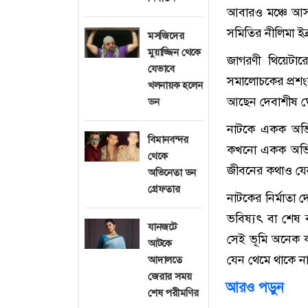
আবারও মঞ্চে আসছ
সমিতির নীলিমা ইব্
মসজিদের
মুয়াজ্জিন থেকে
জাগরণী থিয়েটার
যেভাবে
সমালোচকের প্রশ
খলনায়ক হলেন
আছেন দেবাশীষ 
ডন
নাটকে একক অভিন
বিমানবন্দর
কখনো একক অভিনয়
থেকে
জীবনের কথাও যেন
অভিনেতা ডন
গ্রেফতার
নাটকের নির্মাতা 
ভবিষ্যৎ বা শেষ ব
যানজটে
সেই ভূমি অনেক ক
আটকে
যেন থেমে থাকে ন
আদালতে
জেরার সময়
আরও পড়ুন
শেষ পরীমণির