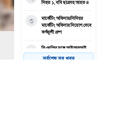
নিহত ১, ববি ছাত্রসহ আহত ৪
মার্কেটিং অফিসার/সিনিয়র
৩
মার্কেটিং অফিসার নিয়োগ দেবে
কর্ণফুলী গ্রুপ
বিএনপির সঙ্গে আইআরআই
৪
প্রতিনিধিদলের বৈঠক
সর্বশেষ সব খবর
প্ল্যান ইন্টারন্যাশনালে নিয়োগ,
৫
বেতন ২ লাখ ২৭ হাজার টাকা
যশোরের অভয়নগরে টানা ৮
৬
ঘণ্টা বিদ্যুৎ না থাকায় খামারে
৪০০ মুরগির মৃত্যু