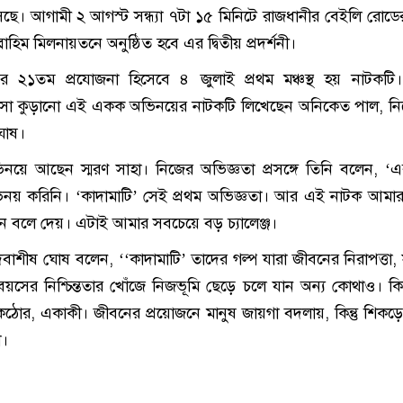
ে। আগামী ২ আগস্ট সন্ধ্যা ৭টা ১৫ মিনিটে রাজধানীর বেইলি রোডে
রাহিম মিলনায়তনে অনুষ্ঠিত হবে এর দ্বিতীয় প্রদর্শনী।
ের ২১তম প্রযোজনা হিসেবে ৪ জুলাই প্রথম মঞ্চস্থ হয় নাটকটি।
ংসা কুড়ানো এই একক অভিনয়ের নাটকটি লিখেছেন অনিকেত পাল, নির
ঘোষ।
য়ে আছেন স্মরণ সাহা। নিজের অভিজ্ঞতা প্রসঙ্গে তিনি বলেন, 
 করিনি। ‘কাদামাটি’ সেই প্রথম অভিজ্ঞতা। আর এই নাটক আমার
 বলে দেয়। এটাই আমার সবচেয়ে বড় চ্যালেঞ্জ।
দেবাশীষ ঘোষ বলেন, ‘‘কাদামাটি’ তাদের গল্প যারা জীবনের নিরাপত্তা, 
য়সের নিশ্চিন্ততার খোঁজে নিজভূমি ছেড়ে চলে যান অন্য কোথাও। কিন্
ঠোর, একাকী। জীবনের প্রয়োজনে মানুষ জায়গা বদলায়, কিন্তু শিকড়
া।