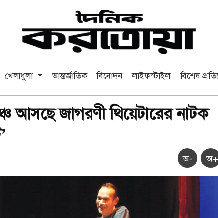
খেলাধুলা
আন্তর্জাতিক
বিনোদন
লাইফস্টাইল
বিশেষ প্রত
চে আসছে জাগরণী থিয়েটারের নাটক
’
অ-
অ+