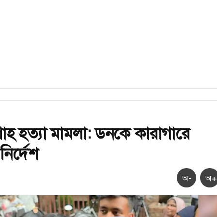
াহ হত্যা মামলা: ডনকে কারাগারে
ির্দেশ
অ-
অ+