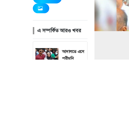
এ সম্পর্কিত আরও খবর
আদালতে এসে
পরীমনি
বললেন,
'এগুলো
মানসিক
নির্যাতন'
মসজিদের
মুয়াজ্জিন থেকে
যেভাবে
খলনায়ক হলেন