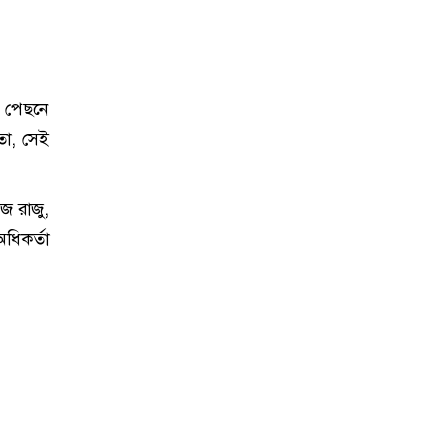
র পেছনে
তা, সেই
জ রাজু,
অধিকর্তা