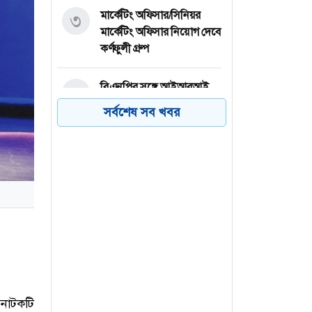
মার্কেটিং অফিসার/সিনিয়র
৩
মার্কেটিং অফিসার নিয়োগ দেবে
কর্ণফুলী গ্রুপ
বিএনপির সঙ্গে আইআরআই
৪
প্রতিনিধিদলের বৈঠক
সর্বশেষ সব খবর
প্ল্যান ইন্টারন্যাশনালে নিয়োগ,
৫
বেতন ২ লাখ ২৭ হাজার টাকা
যশোরের অভয়নগরে টানা ৮
৬
ঘণ্টা বিদ্যুৎ না থাকায় খামারে
৪০০ মুরগির মৃত্যু
 নাটকটি