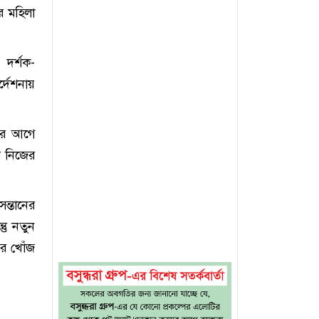
র মহিলা
 দর্শক-
্দেশনায়
‘এর আগে
 নিজের
সন্তানের
তু নতুন
ের খোঁজ