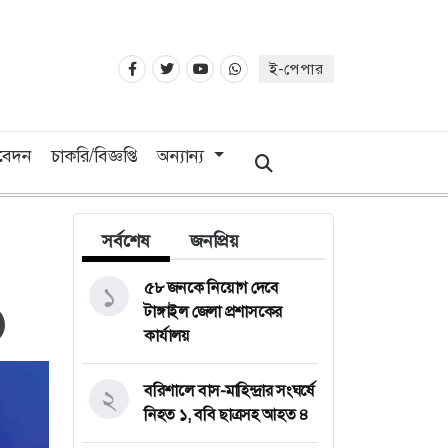
ই-পেপার
িবেদন
চাকরি/বিজ্ঞপ্তি
অন্যান্য
সর্বশেষ
জনপ্রিয়
৫৮ জনকে নিয়োগ দেবে
১
টাঙ্গাইল জেলা প্রশাসকের
কার্যালয়
বরিশালে বাস-মাহিন্দ্রার সংঘর্ষে
২
নিহত ১, ববি ছাত্রসহ আহত ৪