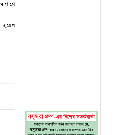
িম পাশে
দ জুয়েল