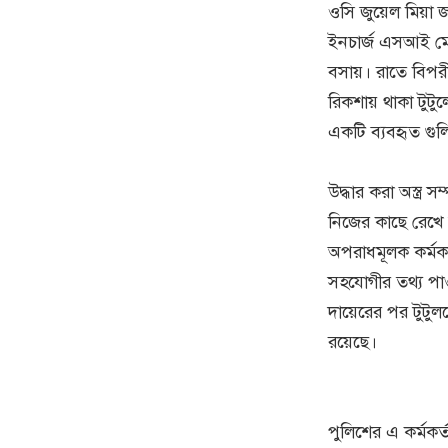
ওসি জুয়েল মিয়া জ
ইনচার্জ এসআই ম
বসায়। রাতে বিপর
রিকশায় থাকা টুটু
একটি ব্যবহৃত গুল
উদ্ধার করা অস্ত্র স
নিজের কাছে রেখে
অপরাধমূলক কর্মকা
সহযোগীর তথ্য পাওয
দায়েরের পর টুট
রয়েছে।
পুলিশের এ কর্মকর্