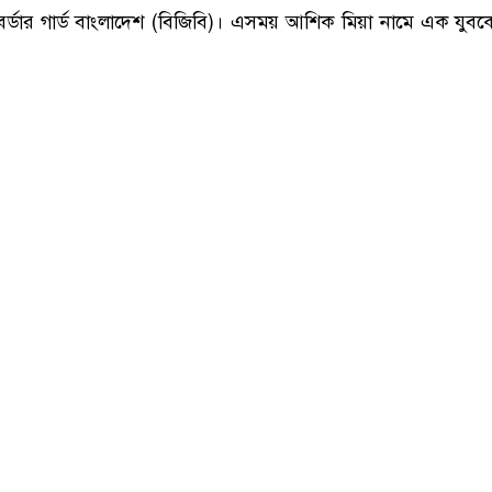
কুষ্টিয়ায় ভারতীয় মাদক ও চোরাচালানি পণ্য জব্দ, যুবক আটক
ে পৃথক তিনটি অভিযান চালিয়ে প্রায় ৬ লাখ টাকার ভারতীয় মাদক ও চোর
 বর্ডার গার্ড বাংলাদেশ (বিজিবি)। এসময় আশিক মিয়া নামে এক যু
্ট) দুপুরে এক প্রেস বিজ্ঞপ্তির মাধ্যমে এ তথ্য নিশ্চিত করেছেন ক
৭ বিজিবি) অধিনায়ক লেফটেন্যান্ট কর্নেল রাশেদ কামাল রনি।