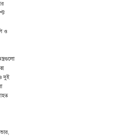
ের
্ট
লি ও
্ত্রগুলো
্ন
ও দুই
লা
যাহত
াভার,