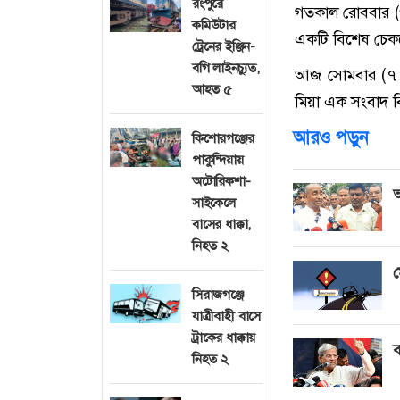
রংপুরে
গতকাল রোববার (৬
কমিউটার
একটি বিশেষ চেক
ট্রেনের ইঞ্জিন-
বগি লাইনচ্যুত,
আজ সোমবার (৭ জুল
আহত ৫
মিয়া এক সংবাদ বি
আরও পড়ুন
কিশোরগঞ্জের
পাকুন্দিয়ায়
অটোরিকশা-
আ
সাইকেলে
বাসের ধাক্কা,
নিহত ২
ম
সিরাজগঞ্জে
যাত্রীবাহী বাসে
ট্রাকের ধাক্কায়
ব
নিহত ২