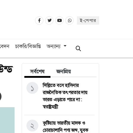
ই-পেপার
িবেদন
চাকরি/বিজ্ঞপ্তি
অন্যান্য
উন্ড
সর্বশেষ
জনপ্রিয়
দিল্লিতে বসে হাসিনার
১
রাজনৈতিক তৎপরতার দায়
ভারত এড়াতে পারে না :
স্বরাষ্ট্রমন্ত্রী
কুষ্টিয়ায় ভারতীয় মাদক ও
২
চোরাচালানি পণ্য জব্দ, যুবক