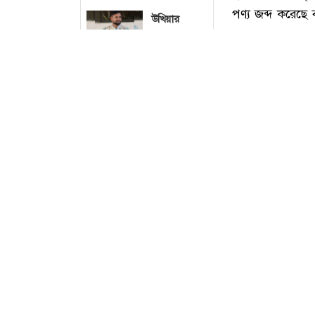
উখিয়ার
রোহিঙ্গা ক্যাম্প
থেকে পুলিশের
এএসআইয়ের
মরদেহ উদ্ধার
রংপুরে
কমিউটার
ট্রেনের ইঞ্জিন-
বগি লাইনচ্যুত,
আহত ৫
কুষ্টিয়া সীমান্ত
কিশোরগঞ্জের
পণ্য জব্দ করেছে
পাকুন্দিয়ায়
করা হয়েছে।
অটোরিকশা-
সাইকেলে
আজ শনিবার (৮ আগস
বাসের ধাক্কা,
ব্যাটালিয়নের (৪