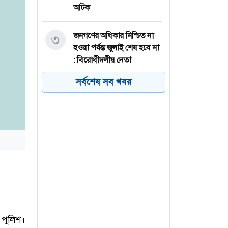
আটক
জনগণের অধিকার নিশ্চিত না
৩
হওয়া পর্যন্ত জুলাই শেষ হবে না
: বিরোধীদলীয় নেতা
সর্বশেষ সব খবর
উখিয়ার রোহিঙ্গা ক্যাম্প থেকে
৪
পুলিশের এএসআইয়ের মরদেহ
উদ্ধার
রংপুরে কমিউটার ট্রেনের ইঞ্জিন-
৫
বগি লাইনচ্যুত, আহত ৫
কিশোরগঞ্জের পাকুন্দিয়ায়
৬
অটোরিকশা-সাইকেলে বাসের
ধাক্কা, নিহত ২
 পুলিশ।