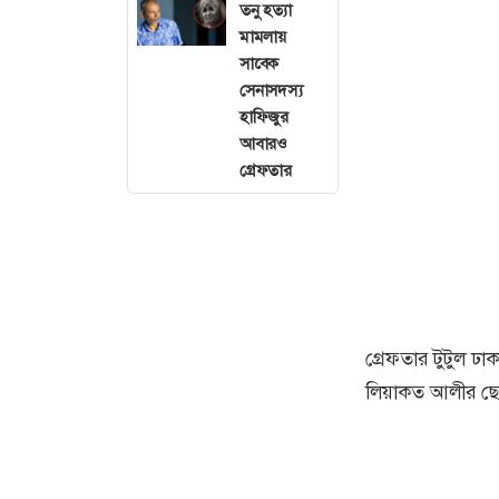
তনু হত্যা
মামলায়
সাবেক
সেনাসদস্য
হাফিজুর
আবারও
গ্রেফতার
গ্রেফতার টুটুল ঢ
লিয়াকত আলীর ছে