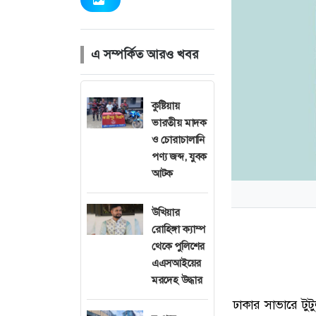
এ সম্পর্কিত আরও খবর
কুষ্টিয়ায়
ভারতীয় মাদক
ও চোরাচালানি
পণ্য জব্দ, যুবক
আটক
উখিয়ার
রোহিঙ্গা ক্যাম্প
থেকে পুলিশের
এএসআইয়ের
মরদেহ উদ্ধার
ঢাকার সাভারে টুট