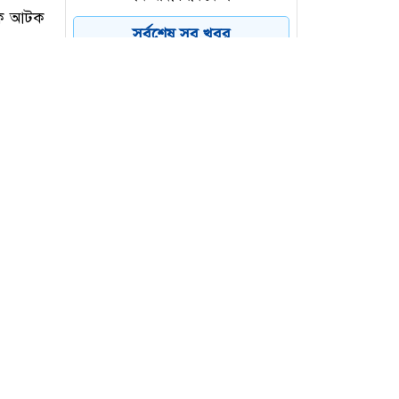
সর্বশেষ সব খবর
উখিয়ার রোহিঙ্গা ক্যাম্প থেকে
৪
পুলিশের এএসআইয়ের মরদেহ
উদ্ধার
রংপুরে কমিউটার ট্রেনের ইঞ্জিন-
৫
বগি লাইনচ্যুত, আহত ৫
কিশোরগঞ্জের পাকুন্দিয়ায়
৬
অটোরিকশা-সাইকেলে বাসের
ধাক্কা, নিহত ২
াচালানি
বকে আটক
ুষ্টিয়া