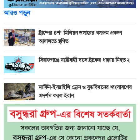
আরও পড়ুন
ট্রাম্পের ৪শ’ মিলিয়ন ডলারের বলরুম প্রকল্প
আদালতে স্থগিত
সিরাজগঞ্জে যাত্রীবাহী বাসে ট্রাকের ধাক্কায় নিহত ২
মার্কিন-ইসরাইলি ড্রোন ও যুদ্ধবিমানের ধ্বংসাবশেষ
প্রদর্শন করল ইরান