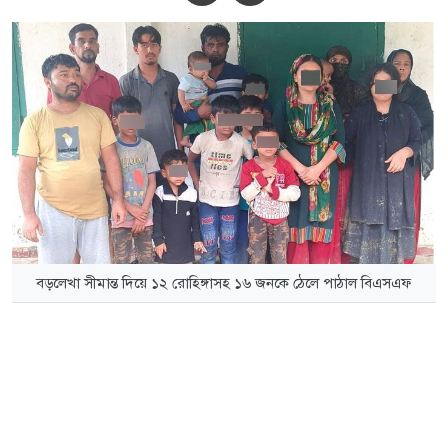
বড়লেখা সীমান্ত দিয়ে ১২ রোহিঙ্গাসহ ১৬ জনকে ঠেলে পাঠাল বিএসএফ