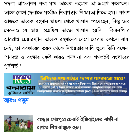
সফল আন্দোলন করা যায় তারেক রহমান তা প্রমাণ করেছেন।
তাকে দেশে ফেরাতে সর্বোচ্চ নিরাপত্তার নিশ্চয়তা দিতে হবে। কারণ
আজকে তারেক রহমান মামলা থেকে খালাস পেয়েছেন, কিন্তু তার
মেরুদণ্ড যে ভাঙা হয়েছিল তাতো খালাস হয়নি।’ বিএনপি’র
ভারপ্রাপ্ত চেয়ারম্যান তারেক রহমানের দেশে ফেরায় কোনো বাধা
নেই, তা সরকারের তরফ থেকে নিশ্চয়তার দাবি তুলে তিনি বলেন,
‘গণতন্ত্র ও সংস্কার কেউ কারও শত্রু না বরং গণতন্ত্রই সংস্কারের
পূর্বশর্ত।’
আরও পড়ুন
বগুড়ার শেরপুরে চোরাই ইজিবাইকের সাক্ষী না
রাখতে শিশু রাজুকে হত্যা