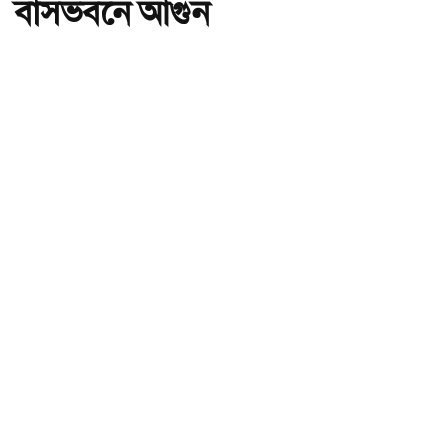
বাসভবনে আগুন
অ-
অ+
পাকিস্তানের হাইকমিশনার ইমরান হায়দার।