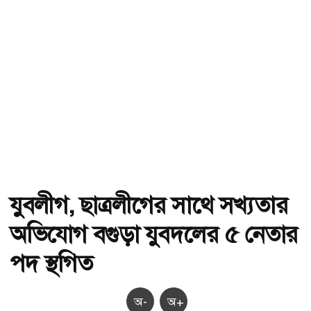
যুবলীগ, ছাত্রলীগের সাথে সখ্যতার
অভিযোগ বগুড়া যুবদলের ৫ নেতার
পদ স্থগিত
অ-
অ+