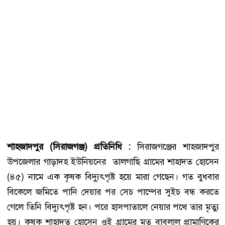
শাহজাদপুর (সিরাজগঞ্জ) প্রতিনিধি :
সিরাজগঞ্জের শাহজাদপুর
উপজেলার গাড়াদহ ইউনিয়নের তালগাছি গ্রামের শাহাদত হোসেন
(৪৫) নামে এক কৃষক বিদ্যুৎপৃষ্ট হয়ে মারা গেছেন। গত বুধবার
বিকেলে জমিতে পানি দেয়ার পর সেচ পাম্পের সুইচ বন্ধ করতে
গেলে তিনি বিদ্যুৎপৃষ্ট হন। পরে হাসপাতালে নেয়ার পথে তার মৃত্যু
হয়। কৃষক শাহাদত হোসেন ওই গ্রামের মৃত বাবুলাল প্রামাণিকের