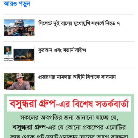
আরও পড়ুন
সিলেটে দুই বাসের মুখোমুখি সংঘর্ষে নিহত ৭
কুরআন এবং মডার্ন সাইন্স
প্রতারণার মামলায় আইনি বিপাকে সালমান