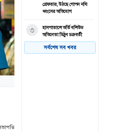
গ্রেফতার, উঠছে গোপন নথি
ধ্বংসের অভিযোগ
হাসপাতালে ভর্তি বলিউড
৩
অভিনেতা মিঠুন চক্রবর্তী
সর্বশেষ সব খবর
ইয়েমেনে হুথিদের ড্রোন হামলা,
৪
প্রতিহত করার দাবি প্রশাসনের
প্যারাসেইলিং থেকে ছিটকে
৫
পর্যটক মৃত্যুর ঘটনায় প্রধান
আসামি গ্রেপ্তার
কক্সবাজারের টেকনাফে
৬
ইয়াবাসহ দুইজন গ্রেপ্তার
 সভাপতি