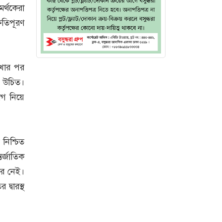
র্থকেরা
ষতিপূরণ
েখার পর
া উচিত।
গ নিয়ে
নিশ্চিত
র্জাতিক
ার নেই।
্বারস্থ