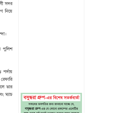
ালী সদর
েগ নিয়ে
্দা।
ে পুলিশ
 পর্দায়
 রেফারি
ফলে তার
ং ম্যাচ