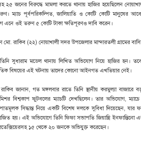
 ২৫ জনের বিরুদ্ধে মামলা করতে থানায় হাজির হয়েছিলেন নোয়াখ
। ম্যাচ পূর্বপরিকল্পিত, জালিয়াতি ও কোটি কোটি মানুষের আব
গ এনে ওই তরুণ ৫ কোটি টাকা ক্ষতিপূরণও দাবি করেন।
মো. রাকিব (২২) নোয়াখালী সদর উপজেলার মান্দারতলী গ্রামের বাসিন
 তিনি সুধারাম মডেল থানায় লিখিত অভিযোগ নিয়ে হাজির হন। তব
র্জাতিক বিষয়ের এই ঘটনায় তাদের কোনো আইনগত এখতিয়ার নেই।
াকিব জানান, গত মঙ্গলবার রাতে তিনি স্থানীয় করমুল্যা বাজারে বড়
ম মিশর বিশ্বকাপ ফুটবলের ম্যাচটি দেখছিলেন। তার অভিযোগ, ম্যাচে
ষপাতমূলক সিদ্ধান্ত নিয়ে একটি বিশেষ দলকে সুবিধা দিয়েছেন, যার 
াজিত হয়। এই অভিযোগে তিনি ফিফা সভাপতি জিয়ান্নি ইনফান্তিনো এব
া লেতেক্সিয়েরসহ ১৫ থেকে ২০ জনকে অভিযুক্ত করেছেন।