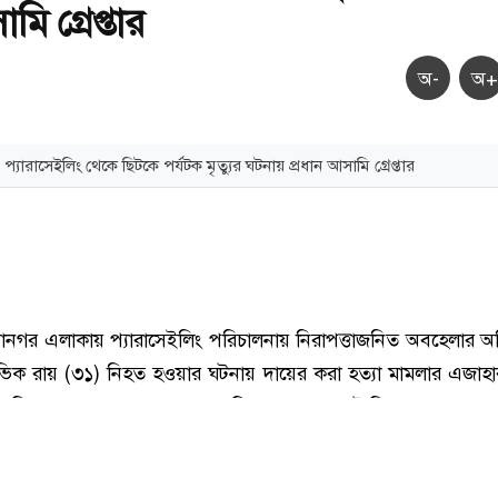
মি গ্রেপ্তার
অ-
অ+