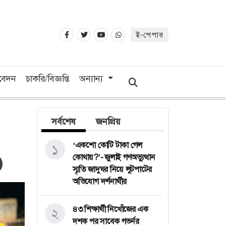
ই-পেপার
িবেদন
চাকরি/বিজ্ঞপ্তি
অন্যান্য
সর্বশেষ
জনপ্রিয়
‘একশো কোটি টাকা গেল
১
কোথায়?’- জুলাই গণঅভ্যুত্থান
স্মৃতি জাদুঘর নিয়ে লুটপাটের
অভিযোগ দর্শনার্থীর
৪৩ শিক্ষার্থী নিখোঁজের এক
২
দশক পর সাবেক গভর্নর