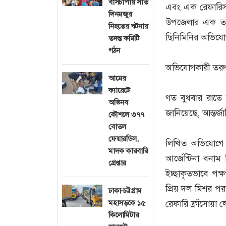
বাসচাপায় সাত
এবং এক রেফারিসহ
দিনমজুর
উপজেলার এক তরুণ
নিহতের ঘটনায়
ছিনিমিনির অভিযো
তদন্ত কমিটি
গঠন
অভিযোগকারী তরুণ 
আমের
ক্যারেটে
গত বুধবার রাতে
অভিনব
জানিয়েছে, আন্ত
কৌশলে ৩৭৭
বোতল
ফেয়ারডিল,
লিখিত অভিযোগে র
মাদক কারবারি
আর্জেন্টিনা বনা
গ্রেপ্তার
ইচ্ছাকৃতভাবে পক্
প্রিয় দল মিশর পর
ঢাকা-চট্টগ্রাম
রেফারি ফ্রাঁসোয়
মহাসড়কে ১৫
কিলোমিটার