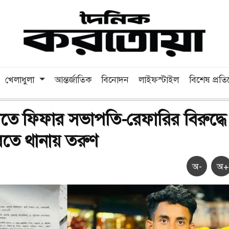
খেলাধুলা
আন্তর্জাতিক
বিনোদন
লাইফস্টাইল
বিশেষ প্রত
তে ফিফার সভাপতি-রেফারির বিরুদ্ধে
তে থানায় তরুণ
অ-
অ+