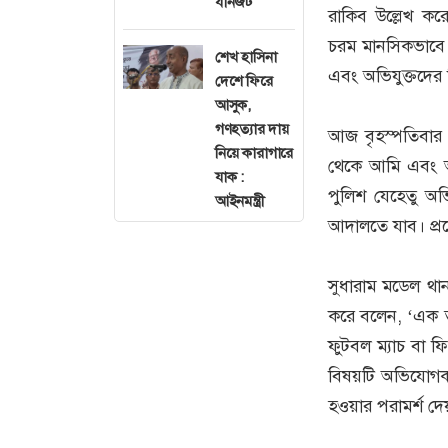
যানজট
রাকিব উল্লেখ কর
চরম মানসিকভাবে ক
শেখ হাসিনা
এবং অভিযুক্তদের ব
দেশে ফিরে
আসুক,
গণহত্যার দায়
আজ বৃহস্পতিবার 
নিয়ে কারাগারে
থেকে আমি এবং আম
যাক :
পুলিশ যেহেতু অ
আইনমন্ত্রী
আদালতে যাব। প্রয়
সুধারাম মডেল থানা
করে বলেন, ‘এক ত
ফুটবল ম্যাচ বা ফ
বিষয়টি অভিযোগকার
হওয়ার পরামর্শ দে