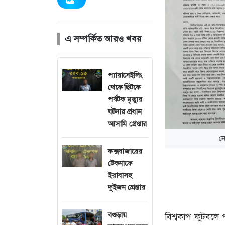
এ সম্পর্কিত আরও খবর
প্যারাসেইলিং
থেকে ছিটকে
পর্যটক মৃত্যুর
ঘটনায় প্রধান
আসামি গ্রেপ্তার
ন
কক্সবাজারের
টেকনাফে
ইয়াবাসহ
দুইজন গ্রেপ্তার
বগুড়ায়
বিশ্বকাপ ফুটবলে