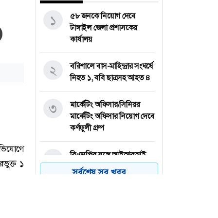
৫৮ জনকে নিয়োগ দেবে
১
টাঙ্গাইল জেলা প্রশাসকের
কার্যালয়
বরিশালে বাস-মাহিন্দ্রার সংঘর্ষে
২
নিহত ১, ববি ছাত্রসহ আহত ৪
মার্কেটিং অফিসার/সিনিয়র
৩
মার্কেটিং অফিসার নিয়োগ দেবে
কর্ণফুলী গ্রুপ
বিএনপির সঙ্গে আইআরআই
৪
প্রতিনিধিদলের বৈঠক
সর্বশেষ সব খবর
প্ল্যান ইন্টারন্যাশনালে নিয়োগ,
৫
বেতন ২ লাখ ২৭ হাজার টাকা