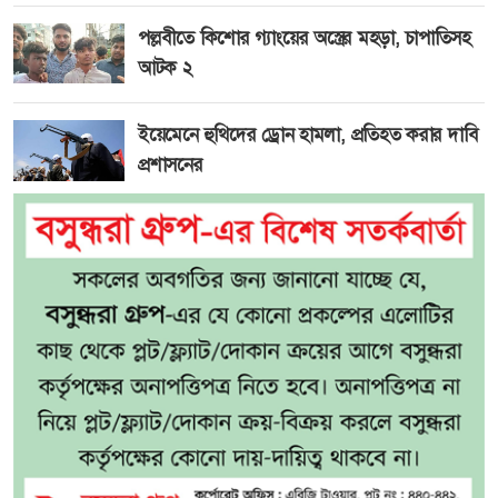
পল্লবীতে কিশোর গ্যাংয়ের অস্ত্রের মহড়া, চাপাতিসহ
আটক ২
ইয়েমেনে হুথিদের ড্রোন হামলা, প্রতিহত করার দাবি
প্রশাসনের