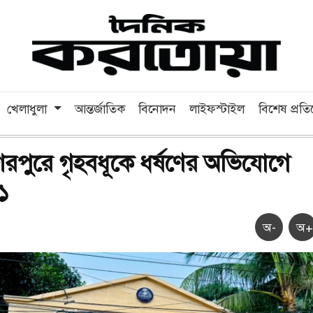
খেলাধুলা
আন্তর্জাতিক
বিনোদন
লাইফস্টাইল
বিশেষ প্রত
েরপুরে গৃহবধূকে ধর্ষণের অভিযোগে
১
অ-
অ+