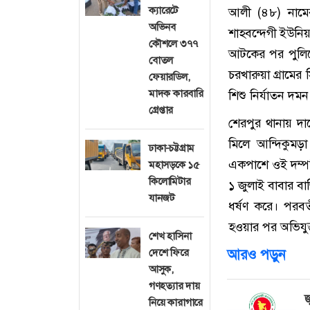
ক্যারেটে
আলী (৪৮) নামের
অভিনব
শাহবন্দেগী ইউনিয়
কৌশলে ৩৭৭
আটকের পর পুলিশ
বোতল
চরখারুয়া গ্রামের
ফেয়ারডিল,
মাদক কারবারি
শিশু নির্যাতন দ
গ্রেপ্তার
শেরপুর থানায় দা
মিলে আন্দিকুমড়া
ঢাকা-চট্টগ্রাম
একপাশে ওই দম্পত
মহাসড়কে ১৫
কিলোমিটার
১ জুলাই বাবার বা
যানজট
ধর্ষণ করে। পরবর
হওয়ার পর অভিযুক
শেখ হাসিনা
দেশে ফিরে
আরও পড়ুন
আসুক,
গণহত্যার দায়
জ
নিয়ে কারাগারে