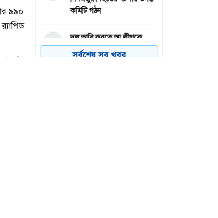
কমিটি গঠন
দল ভারি করতে আ.লীগকে
৪
রাজনীতি করার সুযোগ দেওয়া
সর্বশেষ সব খবর
উচিত হবে না: জামায়াত আমির
আমের ক্যারেটে অভিনব
৫
কৌশলে ৩৭৭ বোতল
ফেয়ারডিল, মাদক কারবারি
গ্রেপ্তার
ঢাকা-চট্টগ্রাম মহাসড়কে ১৫
৬
কিলোমিটার যানজট
জার ৯৯০
‌্যাপিড
ধবার (৬