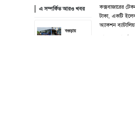
এ সম্পর্কিত আরও খবর
বগুড়ায়
বাসচাপায় সাত
দিনমজুর
নিহতের ঘটনায়
তদন্ত কমিটি
গঠন
আমের
ক্যারেটে
অভিনব
কক্সবাজারের টে
কৌশলে ৩৭৭
বোতল
টাকা, একটি ইলেক
ফেয়ারডিল,
অ্যাকশন ব্যাটালিয়
মাদক কারবারি
আজ শুক্রবার (৭ 
গ্রেপ্তার