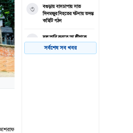
বগুড়ায় বাসচাপায় সাত
৩
দিনমজুর নিহতের ঘটনায় তদন্ত
কমিটি গঠন
দল ভারি করতে আ.লীগকে
৪
রাজনীতি করার সুযোগ দেওয়া
সর্বশেষ সব খবর
উচিত হবে না: জামায়াত আমির
আমের ক্যারেটে অভিনব
৫
কৌশলে ৩৭৭ বোতল
ফেয়ারডিল, মাদক কারবারি
গ্রেপ্তার
ঢাকা-চট্টগ্রাম মহাসড়কে ১৫
৬
কিলোমিটার যানজট
 আশরাফ