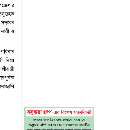
পজেলার
যুক্তকে
 সদরের
 নারী ও
 পরিবার
দা দিয়ে
 স্ত্রী
রপূর্বক
ানাজানি