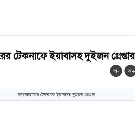
রের টেকনাফে ইয়াবাসহ দুইজন গ্রেপ্তার
অ-
অ+