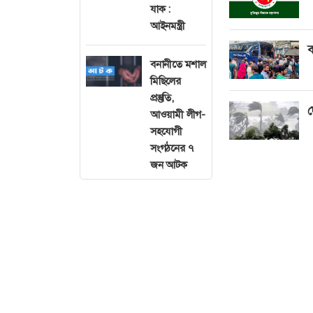
যাক :
আইনমন্ত্রী
ব
বনানীতে মশাল
মিছিলের
প্রস্তুতি,
দ
আওয়ামী লীগ-
সহযোগী
সংগঠনের ৭
জন আটক