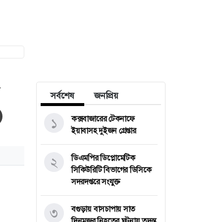
সর্বশেষ
জনপ্রিয়
কক্সবাজারের টেকনাফে
১
ইয়াবাসহ দুইজন গ্রেপ্তার
ডিএমপির ডিপ্লোমেটিক
২
সিকিউরিটি বিভাগের ডিসিকে
সদরদপ্তরে সংযুক্ত
বগুড়ায় বাসচাপায় সাত
৩
দিনমজুর নিহতের ঘটনায় তদন্ত