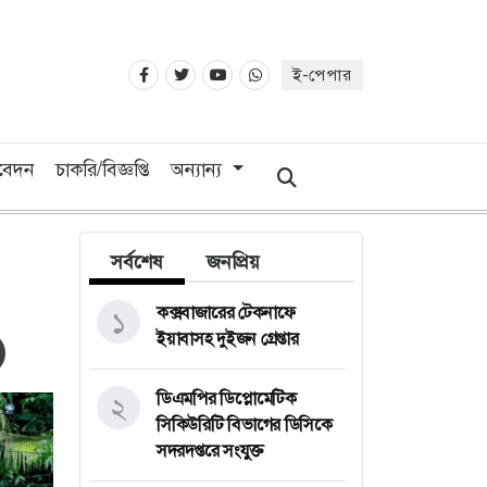
ই-পেপার
িবেদন
চাকরি/বিজ্ঞপ্তি
অন্যান্য
সর্বশেষ
জনপ্রিয়
কক্সবাজারের টেকনাফে
১
ইয়াবাসহ দুইজন গ্রেপ্তার
ডিএমপির ডিপ্লোমেটিক
২
সিকিউরিটি বিভাগের ডিসিকে
সদরদপ্তরে সংযুক্ত