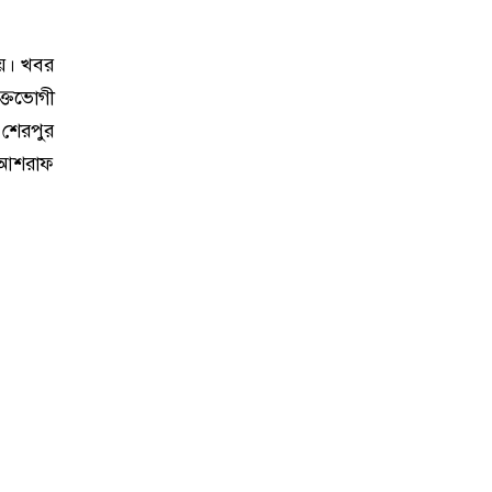
েয়। খবর
্তভোগী
ে শেরপুর
র আশরাফ