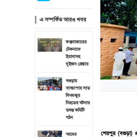
এ সম্পর্কিত আরও খবর
কক্সবাজারের
টেকনাফে
ইয়াবাসহ
দুইজন গ্রেপ্তার
বগুড়ায়
বাসচাপায় সাত
দিনমজুর
নিহতের ঘটনায়
তদন্ত কমিটি
গঠন
শেরপুর (বগুড়া) প্
আমের