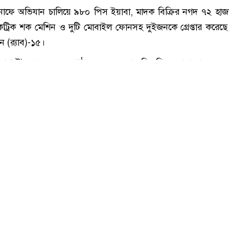
কক্সবাজারের টেকনাফে ইয়াবাসহ দুইজন গ্রেপ্তার
কনাফে অভিযান চালিয়ে ৯৮০ পিস ইয়াবা, মাদক বিক্রির নগদ ৭২ হা
ট্রিক শক মেশিন ও দুটি মোবাইল ফোনসহ দুইজনকে গ্রেপ্তার করেছে র
ন (র‌্যাব)-১৫।
আগস্ট) র‌্যাব-১৫-এর পাঠানো এক সংবাদ বিজ্ঞপ্তিতে জানানো হয়, বু