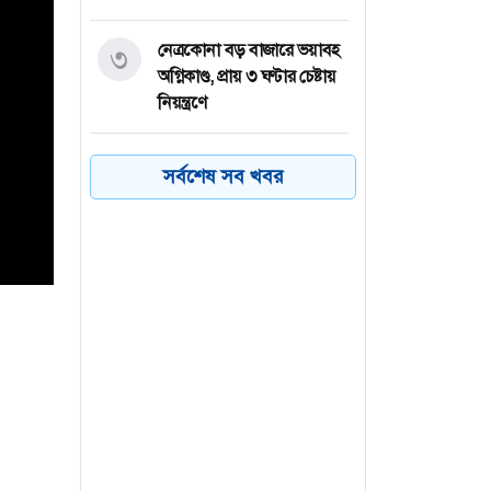
নেত্রকোনা বড় বাজারে ভয়াবহ
৩
অগ্নিকাণ্ড, প্রায় ৩ ঘণ্টার চেষ্টায়
নিয়ন্ত্রণে
কয়েক ডজন
৪
সর্বশেষ সব খবর
অভিবাসনপ্রত্যাশীকে উদ্ধার
গ্রিসের, বেশিরভাগ বাংলাদেশি
জুলাই গণঅভ্যুত্থানের কৃতিত্ব
৫
জনগণের, কারও একার নয়:
তথ্যমন্ত্রী
ভারত থেকে ২ দশমিক ৩
৬
মেট্রিক টন টিয়ার গ্যাস
আমদানি