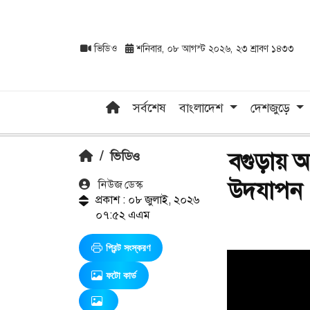
ভিডিও
শনিবার, ০৮ আগস্ট ২০২৬, ২৩ শ্রাবণ ১৪৩৩
সর্বশেষ
বাংলাদেশ
দেশজুড়ে
বগুড়ায় 
/
ভিডিও
উদযাপন
নিউজ ডেস্ক
প্রকাশ : ০৮ জুলাই, ২০২৬
০৭:৫২ এএম
প্রিন্ট সংস্করণ
ফটো কার্ড