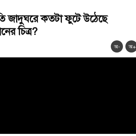
ৃতি জাদুঘরে কতটা ফুটে উঠেছে
ানের চিত্র?
অ-
অ+