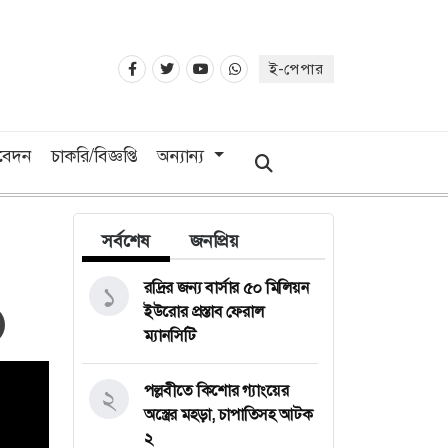
ই-পেপার
িবেদন
চাকরি/বিজ্ঞপ্তি
অন্যান্য
সর্বশেষ
জনপ্রিয়
রদ্রির জন্য বার্সার ৫০ মিলিয়ন
১
ইউরোর প্রস্তাব ফেরাল
ম্যানসিটি
পল্লবীতে কিশোর গ্যাংয়ের
২
অস্ত্রের মহড়া, চাপাতিসহ আটক
২