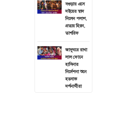
বগুড়ায় এসে
দইয়ের স্বাদ
নিলেন পলাশ,
প্রত্যয় হিরন,
তাশরিফ
জাদুঘরে রাখা
লাল ফোনে
হাসিনার
নির্দেশনা শুনে
হতবাক
দর্শনার্থীরা