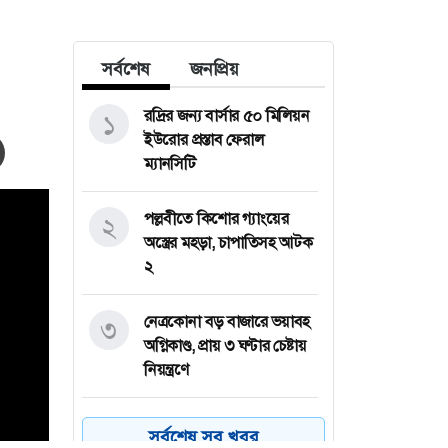
সর্বশেষ
জনপ্রিয়
রদ্রির জন্য বার্সার ৫০ মিলিয়ন
১
ইউরোর প্রস্তাব ফেরাল
ম্যানসিটি
পল্লবীতে কিশোর গ্যাংয়ের
২
অস্ত্রের মহড়া, চাপাতিসহ আটক
২
নেত্রকোনা বড় বাজারে ভয়াবহ
৩
অগ্নিকাণ্ড, প্রায় ৩ ঘণ্টার চেষ্টায়
নিয়ন্ত্রণে
কয়েক ডজন
৪
সর্বশেষ সব খবর