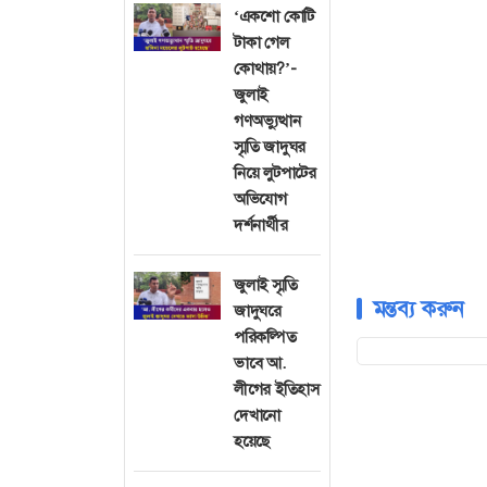
‘একশো কোটি
টাকা গেল
কোথায়?’-
জুলাই
গণঅভ্যুত্থান
স্মৃতি জাদুঘর
নিয়ে লুটপাটের
অভিযোগ
দর্শনার্থীর
জুলাই স্মৃতি
মন্তব্য করুন
জাদুঘরে
পরিকল্পিত
ভাবে আ.
লীগের ইতিহাস
দেখানো
হয়েছে