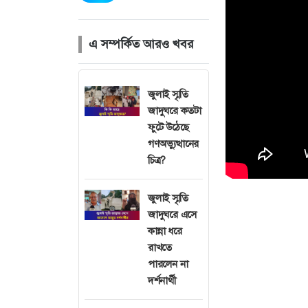
এ সম্পর্কিত আরও খবর
জুলাই স্মৃতি
জাদুঘরে কতটা
ফুটে উঠেছে
গণঅভ্যুত্থানের
চিত্র?
জুলাই স্মৃতি
জাদুঘরে এসে
কান্না ধরে
রাখতে
পারলেন না
দর্শনার্থী