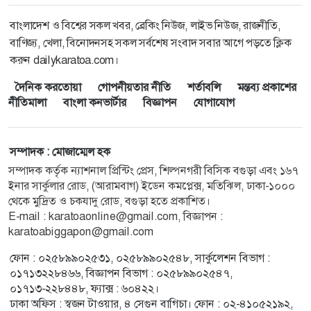
বাংলাদেশ ও বিশ্বের সকল খবর, ব্রেকিং নিউজ, লাইভ নিউজ, রাজনীতি,
বাণিজ্য, খেলা, বিনোদনসহ সকল সর্বশেষ সংবাদ সবার আগে পড়তে ক্লিক
করুন dailykaratoa.com।
দৈনিক করতোয়া
গোপনীয়তার নীতি
শর্তাবলি
মন্তব্য প্রকাশের
নীতিমালা
বাংলা কনভার্টার
বিজ্ঞাপন
যোগাযোগ
সম্পাদক : মোজাম্মেল হক
সম্পাদক কর্তৃক ন্যাশনাল প্রিন্টিং প্রেস, শিল্পনগরী বিসিক বগুড়া এবং ১৬৭
ইনার সার্কুলার রোড, (আরামবাগ) ইডেন কমপ্লেক্স, মতিঝিল, ঢাকা-১০০০
থেকে মুদ্রিত ও চকযাদু রোড, বগুড়া হতে প্রকাশিত।
E-mail : karatoaonline@gmail.com, বিজ্ঞাপন :
karatoabiggapon@gmail.com
ফোন : ০২৫৮৯৯০২৫৩১, ০২৫৮৯৯০২৫৪৮, সার্কুলেশন বিভাগ :
০১৭১৩২২৮৪৬৬, বিজ্ঞাপন বিভাগ : ০২৫৮৯৯০২৫৪৭,
০১৭১৩-২২৮৪৪৮, ফ্যাক্স : ৬০৪২২।
ঢাকা অফিস : স্বজন টাওয়ার, ৪ সেগুন বাগিচা। ফোন : ০২-৪১০৫২১৯২,