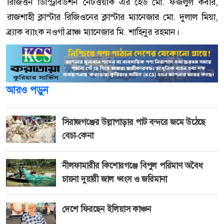
রিজিওন ডিস্ট্রিবিউশন নেটওয়ার্ক এর হেড মো. ফজলুল কবীর,
রাজশাহী ক্লাস্টার রিজিওনের ক্লাস্টার ম্যানেজার মো. দুলাল মিয়া,
ব্র্যাক ব্যাংক নওগাঁ ব্রাঞ্চ ম্যানেজার মি. শাহিনুর রহমান।
আরও পড়ুন
সিরাজগঞ্জের উল্লাপাড়ার পাট বন্দরে জমে উঠেছে
বেচা-কেনা
নীলফামারীর কিশোরগঞ্জে বিপুল পরিমাণ অবৈধ
চায়না দুয়ারী জাল ধ্বংস ও জরিমানা
দেশে ফিরছেন ইলিয়াস কাঞ্চন