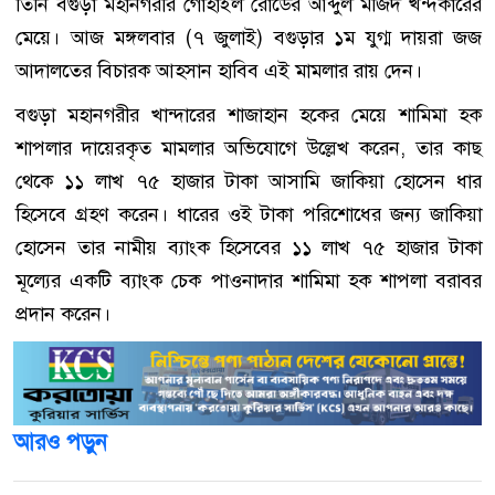
তিনি বগুড়া মহানগরীর গোহাইল রোডের আব্দুল মজিদ খন্দকারের
মেয়ে। আজ মঙ্গলবার (৭ জুলাই) বগুড়ার ১ম যুগ্ম দায়রা জজ
আদালতের বিচারক আহসান হাবিব এই মামলার রায় দেন।
বগুড়া মহানগরীর খান্দারের শাজাহান হকের মেয়ে শামিমা হক
শাপলার দায়েরকৃত মামলার অভিযোগে উল্লেখ করেন, তার কাছ
থেকে ১১ লাখ ৭৫ হাজার টাকা আসামি জাকিয়া হোসেন ধার
হিসেবে গ্রহণ করেন। ধারের ওই টাকা পরিশোধের জন্য জাকিয়া
হোসেন তার নামীয় ব্যাংক হিসেবের ১১ লাখ ৭৫ হাজার টাকা
মূল্যের একটি ব্যাংক চেক পাওনাদার শামিমা হক শাপলা বরাবর
প্রদান করেন।
আরও পড়ুন