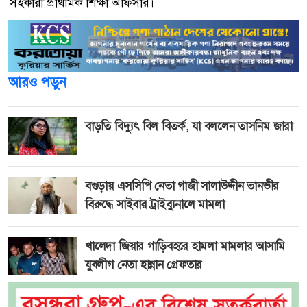
সহকারী প্রাথমিক শিক্ষা অফিসার।
আরও পড়ুন
বাড়তি বিদ্যুৎ বিল বিতর্ক, যা বললেন তাসনিম জারা
বগুড়ায় এসসিপি নেতা গাজী সালাউদ্দীন তানভীর
বিরুদ্ধে সাইবার ট্রাইব্যুনালে মামলা
খালেদা জিয়ার গাড়িবহরে হামলা মামলার আসামি
যুবলীগ নেতা হান্নান গ্রেফতার