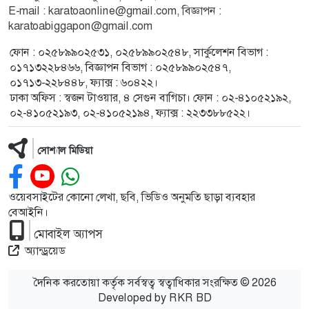
E-mail : karatoaonline@gmail.com, বিজ্ঞাপন :
karatoabiggapon@gmail.com
ফোন : ০২৫৮৯৯০২৫৩১, ০২৫৮৯৯০২৫৪৮, সার্কুলেশন বিভাগ :
০১৭১৩২২৮৪৬৬, বিজ্ঞাপন বিভাগ : ০২৫৮৯৯০২৫৪৭,
০১৭১৩-২২৮৪৪৮, ফ্যাক্স : ৬০৪২২।
ঢাকা অফিস : স্বজন টাওয়ার, ৪ সেগুন বাগিচা। ফোন : ০২-৪১০৫২১৯২,
০২-৪১০৫২১৯৩, ০২-৪১০৫২১৯৪, ফ্যাক্স : ২২৩৩৮৮৫২২।
সোশ্যাল মিডিয়া
ওয়েবসাইটের কোনো লেখা, ছবি, ভিডিও অনুমতি ছাড়া ব্যবহার
বেআইনি।
মোবাইল অ্যাপস
অ্যান্ড্রয়েড
দৈনিক করতোয়া কর্তৃক সর্বস্বত্ব স্বত্বাধিকার সংরক্ষিত © 2026
Developed by
RKR BD