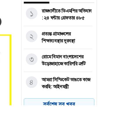
রাজধানীতে ডিএমপির অভিযান
১
: ২৪ ঘণ্টায় গ্রেফতার ৪৮৫
প্রত্যন্ত গ্রামাঞ্চলের
২
শিক্ষাব্যবস্থার দুরবস্থা
রোমে বিমান বাংলাদেশের
৩
উড়োজাহাজে কারিগরি ত্রুটি
আমরা সিন্ডিকেট ভাঙতে কাজ
৪
করছি: আইনমন্ত্রী
অস্ট্রেলিয়া একাদশের বিপক্ষে
৫
সর্বশেষ সব খবর
ইনিংস ব্যবধানে হার
বাংলাদেশের