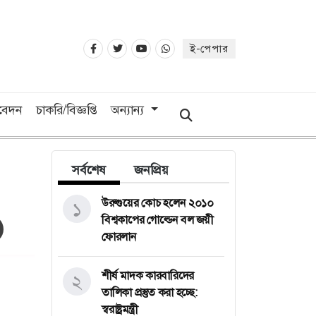
ই-পেপার
িবেদন
চাকরি/বিজ্ঞপ্তি
অন্যান্য
সর্বশেষ
জনপ্রিয়
উরুগুয়ের কোচ হলেন ২০১০
১
বিশ্বকাপের গোল্ডেন বল জয়ী
ফোরলান
শীর্ষ মাদক কারবারিদের
২
তালিকা প্রস্তুত করা হচ্ছে:
স্বরাষ্ট্রমন্ত্রী