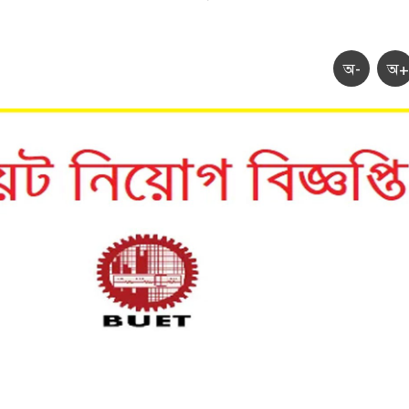
অ-
অ+