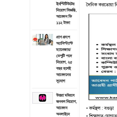
ইনস্টিটিউটের
দৈনিক করতোয়া নিয
নিয়োগ বিজ্ঞপ্তি,
আবেদন ফি
১১২ টাকা
প্রাণ গ্রুপে
অ্যাসিস্ট্যান্ট
ম্যানেজার/
ডেপুটি পদে
নিয়োগ, ২৫
বছর হলেই
আবেদনের
সুযোগ
উত্তরা মটরসে
জনবল নিয়োগ,
• কর্মস্থল : বগুড়া
আবেদন
অনলাইনে
• শিক্ষাগত যোগ্যতা