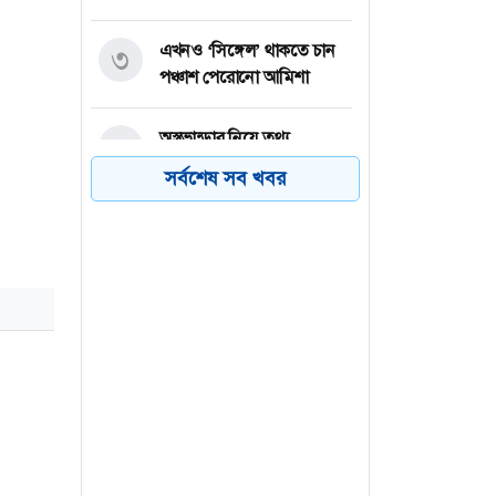
এখনও ‘সিঙ্গেল’ থাকতে চান
৩
পঞ্চাশ পেরোনো আমিশা
অস্ত্রভান্ডার নিয়ে তথ্য
৪
ফাঁসকারীদের কারাদণ্ডের
সর্বশেষ সব খবর
হুঁশিয়ারি ট্রাম্পের
বিএনপির সংসদ সদস্য
৫
বীথিকাকে আইনি নোটিশ
দিলেন আসিফ মাহমুদ
নতুন বিশ্বরেকর্ড গড়লেন জস
৬
বাটলার