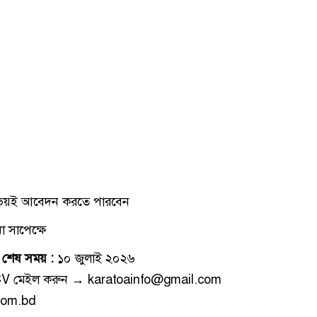
 উভয়ই আবেদন করতে পারবেন
 সাপেক্ষে
শেষ সময় :
১০ জুলাই ২০২৬
দের CV মেইল করুন → karatoainfo@gmail.com
com.bd