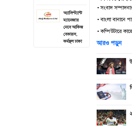
• সংবাদ সম্পাদনা
অ্যাসিস্ট্যান্ট
• বাংলা বানানে পা
ম্যানেজার
নেবে আকিজ
• কম্পিউটারে কাজ
বেকারস,
কর্মস্থল ঢাকা
আরও পড়ুন
উ
ভ
২