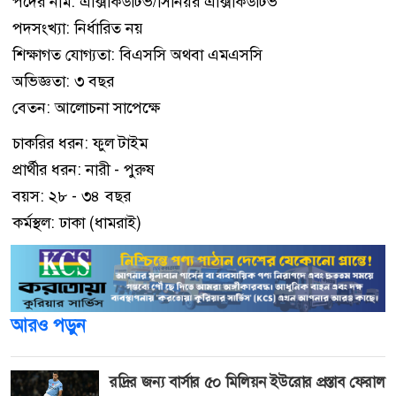
পদের নাম: এক্সিকিউটিভ/সিনিয়র এক্সিকিউটিভ
পদসংখ্যা: নির্ধারিত নয়
শিক্ষাগত যোগ্যতা: বিএসসি অথবা এমএসসি
অভিজ্ঞতা: ৩ বছর
বেতন: আলোচনা সাপেক্ষে
চাকরির ধরন: ফুল টাইম
প্রার্থীর ধরন: নারী - পুরুষ
বয়স: ২৮ - ৩৪ বছর
কর্মস্থল: ঢাকা (ধামরাই)
আরও পড়ুন
রদ্রির জন্য বার্সার ৫০ মিলিয়ন ইউরোর প্রস্তাব ফেরাল