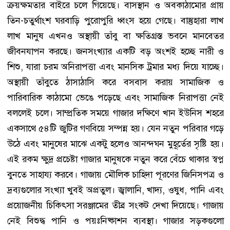
ক্রয়ক্ষমতার বাইরে চলে গিয়েছে। বাসস্থান ও অবকাঠামোর প্রায়
তিন-চতুর্থাংশ ঘরবাড়ি পুরোপুরি ধ্বংস হয়ে গেছে। বাস্তুহারা লাখ
লাখ মানুষ এখনও অস্থায়ী তাঁবু বা ক্ষতিগ্রস্ত ভবনে মানবেতর
জীবনযাপন করছে। জনসংখ্যার একটি বড় অংশই হচ্ছে নারী ও
শিশু, যারা চরম অনিরাপত্তা এবং মানসিক ট্রমার মধ্য দিয়ে যাচ্ছে।
অস্থায়ী তাঁবুতে ঠাসাঠাসি করে বসবাস করায় সামাজিক ও
পারিবারিক কাঠামো ভেঙে পড়েছে এবং সামাজিক নিরাপত্তা নেই
বললেই চলে। সাম্প্রতিক সময়ে গাজার দক্ষিণে খান ইউনিস শহরে
একসাথে ৫৪টি জুটির গণবিয়ে সম্পন্ন হয়। যেন নতুন পরিবার গড়ে
উঠে এবং মানুষের মাঝে একটু হলেও আনন্দঘন মুহূর্তের সৃষ্টি হয়।
এই রকম ক্ষুদ্র প্রচেষ্টা গাজার মানুষকে নতুন করে বেঁচে থাকার স্বপ্ন
বুনতে সাহায্য করবে। গাজায় মৌলিক চাহিদা পূরণের জিনিসপত্র ও
দ্রব্যগুলোর সংখ্যা খুবই অপ্রতুল। জ্বালানি, খাদ্য, ওষুধ, পানি এবং
প্রয়োজনীয় চিকিৎসা সরঞ্জামের তীব্র সংকট দেখা দিয়েছে। গাজায়
নেই বিশুদ্ধ পানি ও পয়ঃনিষ্কাশন ব্যবস্থা। গাজার সড়কগুলো