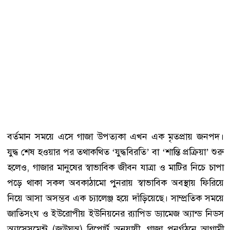
বর্তমান সময়ে এসে গাজা উপত্যকা এখন এক মৃতপ্রায় জনপদ।
যুদ্ধ শেষ হওয়ার পর তথাকথিত ‘যুদ্ধবিরতি’ বা ‘শান্তি প্রক্রিয়া’ শুরু
হলেও, গাজার মানুষের স্বাভাবিক জীবন যাত্রা ও মাটির নিচে চাপা
পড়ে থাকা সকল অবকাঠামো পুনরায় স্বাভাবিক অবস্থায় ফিরিয়ে
নিয়ে আসা অসম্ভব এক চ্যালেঞ্জ হয়ে দাঁড়িয়েছে। সাম্প্রতিক সময়ে
জাতিসংঘ ও ইউরোপীয় ইউনিয়নের র‌্যাপিড ড্যামেজ অ্যান্ড নিডস
অ্যাসেসমেন্ট (জউঘঅ) রিপোর্ট অনুযায়ী, গাজা পুনর্গঠনে আগামী