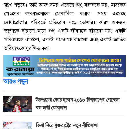
মুখে পড়বে। তাই আজ সময় এসেছে শুধু মাদককে নয়, মাদকের
পেছনের কারণগুলোকে মোকাবিলা করার। সময় এসেছে
দোষারোপের পরিবর্তে প্রতিরোধ গড়ে তোলার। কারণ একজন
তরুণকে বাঁচানো মানে শুধু একটি জীবনকে বাঁচানো নয়; একটি
পরিবারকে বাঁচানো, একটি সমাজকে বাঁচানো এবং একটি জাতির
ভবিষ্যৎকে সুরক্ষিত করা।
আরও পড়ুন
উরুগুয়ের কোচ হলেন ২০১০ বিশ্বকাপের গোল্ডেন
বল জয়ী ফোরলান
ভিসা নিয়ে যুক্তরাষ্ট্রের নতুন নীতিমালা