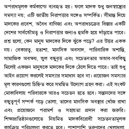
অপরাধমূলক কর্মকান্ডে ব্যবহৃত হয়। ফলে মাদক শুধু জনস্বাস্থ্যের
সমস্যা নয়; এটি জাতীয় নিরাপত্তার সঙ্গেও সম্পর্কিত। সীমান্ত দিয়ে
মাদকের প্রবেশ, অবৈধ বাণিজ্য এবং অপরাধচক্রের বিস্তার একটি
দেশের সার্বভৌমত্ব ও নিরাপত্তার জন্যও হুমকি হয়ে দাঁড়াতে পারে।
প্রশ্ন হলো, কেন মানুষ মাদকের দিকে ঝুঁকে পড়ে? এর উত্তর একক
নয়। বেকারত্ব, হতাশা, মানসিক অবসাদ, পারিবারিক অশান্তি,
সামাজিক অবক্ষয়, ভুল বন্ধুবৃত্ত এবং সচেতনতার অভাব-সবকিছু
মিলেই একজন মানুষকে মাদকের দিকে ঠেলে দিতে পারে। তাই শুধু
আইন প্রয়োগ করলেই সমস্যার সমাধান হবে না। প্রয়োজন সমস্যার
মূল কারণগুলো চিহ্নিত করে সমন্বিত উদ্যোগ গ্রহণ করা। এই সংকট
মোকাবিলায় পরিবারকে আরও সচেতন হতে হবে। সন্তানদের সঙ্গে
বন্ধুত্বপূর্ণ সম্পর্ক গড়ে তোলা, তাদের মানসিক অবস্থার খোঁজ রাখা
এবং প্রয়োজনে পরামর্শ ও সহায়তা প্রদান করা জরুরি।
শিক্ষাপ্রতিষ্ঠানগুলোতে নিয়মিত মাদকবিরোধী সচেতনতামূলক
কার্যক্রম পরিচালনা করতে হবে। পাশাপাশি তরুণদের খেলাধুলা,