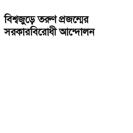
বিশ্বজুড়ে তরুণ প্রজন্মের
সরকারবিরোধী আন্দোলন
অ-
অ+