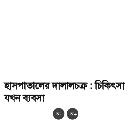
হাসপাতালের দালালচক্র : চিকিৎসা
যখন ব্যবসা
অ-
অ+