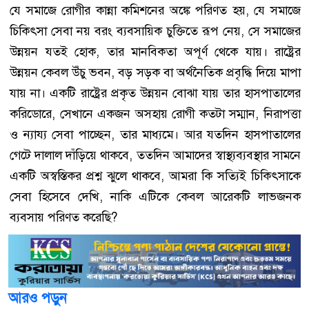
যে সমাজে রোগীর কান্না কমিশনের অঙ্কে পরিণত হয়, যে সমাজে
চিকিৎসা সেবা নয় বরং ব্যবসায়িক চুক্তিতে রূপ নেয়, সে সমাজের
উন্নয়ন যতই হোক, তার মানবিকতা অপূর্ণ থেকে যায়। রাষ্ট্রের
উন্নয়ন কেবল উঁচু ভবন, বড় সড়ক বা অর্থনৈতিক প্রবৃদ্ধি দিয়ে মাপা
যায় না। একটি রাষ্ট্রের প্রকৃত উন্নয়ন বোঝা যায় তার হাসপাতালের
করিডোরে, সেখানে একজন অসহায় রোগী কতটা সম্মান, নিরাপত্তা
ও ন্যায্য সেবা পাচ্ছেন, তার মাধ্যমে। আর যতদিন হাসপাতালের
গেটে দালাল দাঁড়িয়ে থাকবে, ততদিন আমাদের স্বাস্থ্যব্যবস্থার সামনে
একটি অস্বস্তিকর প্রশ্ন ঝুলে থাকবে, আমরা কি সত্যিই চিকিৎসাকে
সেবা হিসেবে দেখি, নাকি এটিকে কেবল আরেকটি লাভজনক
ব্যবসায় পরিণত করেছি?
আরও পড়ুন