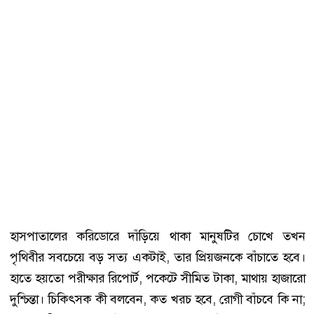
হাসপাতালের করিডোরে দাঁড়িয়ে থাকা মানুষটির চোখে তখন
পৃথিবীর সবচেয়ে বড় সত্য একটাই, তার প্রিয়জনকে বাঁচাতে হবে।
হাতে হয়তো পরীক্ষার রিপোর্ট, পকেটে সীমিত টাকা, মাথায় হাজারো
দুশ্চিন্তা। চিকিৎসক কী বলবেন, কত খরচ হবে, রোগী বাঁচবে কি না;