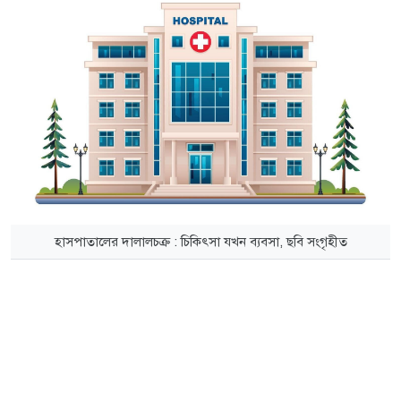
হাসপাতালের দালালচক্র : চিকিৎসা যখন ব্যবসা, ছবি সংগৃহীত