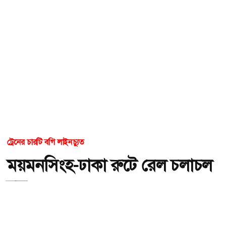
ট্রেনের চারটি বগি লাইনচ্যুত
ময়মনসিংহ-ঢাকা রুটে রেল চলাচল
বন্ধ
অ-
অ+