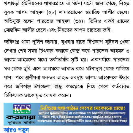
খলাছড়া ইউনিয়নের লামারগ্রামে এ ঘটনা ঘটে। জানা গেছে, নিহত
যুবক আলম আহমদ (২৮) লামারগ্রামের ওয়ারিছ আলীর ছেলে।
অভিযুক্ত হলেন পারভেজ আহমদ (৩২)। তিনিও একই গ্রামের
মোস্তকিন আলীর ছেলে এবং নিহতের আপন চাচাতো ভাই।
জকিগঞ্জ থানা পুলিশ জানায়, বুধবার রাতে বিশ্বকাপ ফুটবল খেলা
দেখার শেষ সময় চিৎকার করাকে কেন্দ্র করে পারভেজ আহমদ ও
আলম আহমদের মধ্যে তর্কাতর্কির সৃষ্টি হয়। একপর্যায়ে পারভেজ
ঘর থেকে ছুরি এনে আলমকে আঘাত করে ঘটনাস্থল থেকে পালিয়ে
যান। পরে স্থানীয়রা গুরুতর আহত অবস্থায় আলম আহমদকে উদ্ধার
করে জকিগঞ্জ উপজেলা স্বাস্থ্য কমপ্লেক্সে নিয়ে গেলে কর্তব্যরত
চিকিৎসক তাকে মৃত ঘোষণা করেন।
আরও পড়ুন