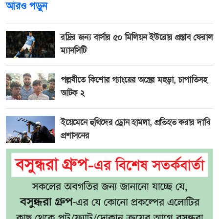
আরও পড়ুন
রদ্রির জন্য বার্সার ৫০ মিলিয়ন ইউরোর প্রস্তাব ফেরাল
ম্যানসিটি
পল্লবীতে কিশোর গ্যাংয়ের অস্ত্রের মহড়া, চাপাতিসহ
আটক ২
ইয়েমেনে হুথিদের ড্রোন হামলা, প্রতিহত করার দাবি
প্রশাসনের