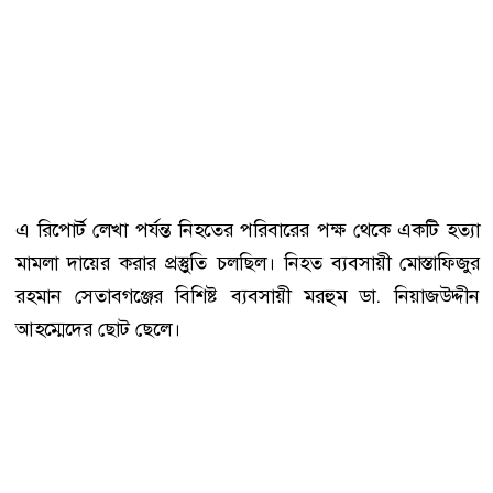
এ রিপোর্ট লেখা পর্যন্ত নিহতের পরিবারের পক্ষ থেকে একটি হত্যা
মামলা দায়ের করার প্রস্তুুতি চলছিল। নিহত ব্যবসায়ী মোস্তাফিজুর
রহমান সেতাবগঞ্জের বিশিষ্ট ব্যবসায়ী মরহুম ডা. নিয়াজউদ্দীন
আহম্মেদের ছোট ছেলে।