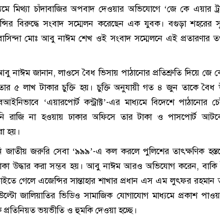
্যমে মিথ্যা চাঁদাবাজির অপবাদ দেওয়ার অভিযোগে ‘জে কে এয়ার ট্
সির বিরুদ্ধে সংবাদ সম্মেলন করেছেন এক যুবক। বগুড়া শহরের সূত্র
সিন্দা মোঃ আবু নাঈম শেখ ওই সংবাদ সম্মেলনে এই প্রতারণার তথ
আবু নাঈম জানান, লাওসে বৈধ ভিসায় পাঠানোর প্রতিশ্রুতি দিয়ে জে 
 তার ৫ লাখ টাকার চুক্তি হয়। চুক্তি অনুযায়ী গত ৪ জুন তাকে বৈধ
ণ বেআইনিভাবে ‘এয়ারপোর্ট কন্ট্রাক্ট’-এর মাধ্যমে বিদেশে পাঠানোর চে
িনি রাজি না হওয়ায় ঢাকার অফিসে তার টাকা ও পাসপোর্ট আটক
রা হয়।
ি জাতীয় জরুরি সেবা ‘৯৯৯’-এ কল করলে পুলিশের তাৎক্ষণিক হস্তক
াকা উদ্ধার করা সম্ভব হয়। আবু নাঈম আরও অভিযোগ করেন, বাকি
াইতে গেলে এজেন্সির সান্তাহার শাখার প্রধান এস এম লুৎফর রহমান 
 উল্টো জালিয়াতির ভিডিও সামাজিক যোগাযোগ মাধ্যমে প্রকাশ পাও
 প্রতিনিয়ত ভয়ভীতি ও হুমকি দেওয়া হচ্ছে।