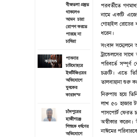
বীজতলা প্রস্তুত
পরবর্তীতে গণমাধ
থাকলেও
নামে একটি এজেন্
আমন চারা
গোহাইল রোডের বা
রোপণ করতে
ধরেন।
পারছে না
চাষিরা
সংবাদ সম্মেলনে 
ট্রাভেলসের সাথে
পাবনার
পরিবর্তে সম্পূর্
চাটমোহরে
চক্রটি। এতে ত
ইভটিজিংয়ের
অভিযোগে
তালবাহানা শুরু ক
যুবকের
নিরুপায় হয়ে তিন
কারাদন্ড
লাখ ৫০ হাজার ট
চাঁদপুরের
পাসপোর্ট ফেরত চ
হাজীগঞ্জে
অস্বীকার করেন।
শিশুকে ধর্ষণের
নাঈমের পরিবারকে
অভিযোগে