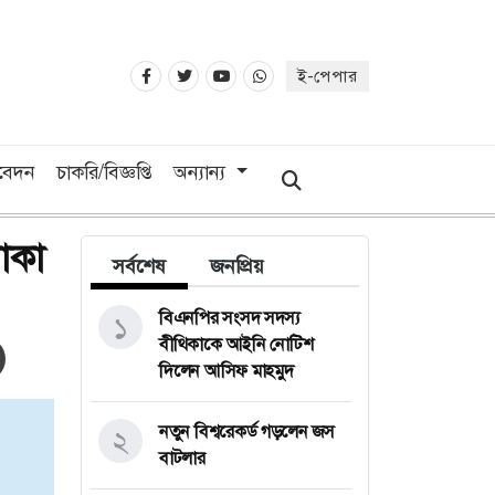
ই-পেপার
িবেদন
চাকরি/বিজ্ঞপ্তি
অন্যান্য
টাকা
সর্বশেষ
জনপ্রিয়
বিএনপির সংসদ সদস্য
১
বীথিকাকে আইনি নোটিশ
দিলেন আসিফ মাহমুদ
নতুন বিশ্বরেকর্ড গড়লেন জস
২
বাটলার