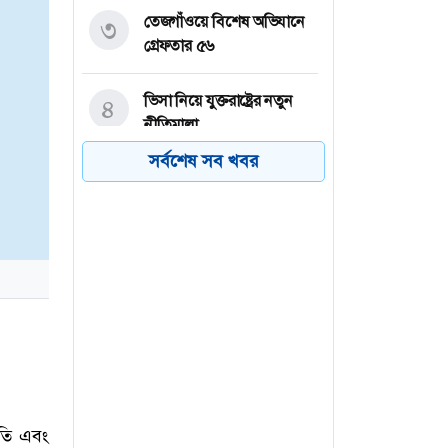
তেজগাঁওয়ে বিশেষ অভিযানে
৩
গ্রেফতার ৫৬
ভিসা নিয়ে যুক্তরাষ্ট্রের নতুন
৪
নীতিমালা
সর্বশেষ সব খবর
২০৩২ সাল পর্যন্ত রিয়াল
৫
মাদ্রিদেই থাকছেন ভিনিসিয়ুস
বৃষ্টি নিয়ে নতুন বার্তা দিল
৬
আবহাওয়া অফিস
াতি এবং