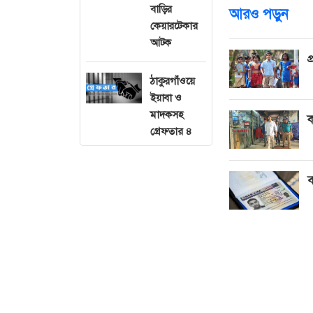
বাড়ির
আরও পড়ুন
কেয়ারটেকার
আটক
প
ঠাকুরগাঁওয়ে
ইয়াবা ও
মাদকসহ
ক
গ্রেফতার ৪
ব