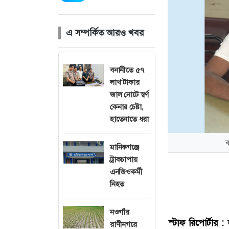
এ সম্পর্কিত আরও খবর
বনানীতে ৫৭
লাখ টাকার
জাল নোটে স্বর্ণ
কেনার চেষ্টা,
হাতেনাতে ধরা
ব
মানিকগঞ্জে
ট্রাকচাপায়
এনজিওকর্মী
নিহত
নওগাঁর
স্টাফ রিপোর্টার :
ল
রাণীনগরে