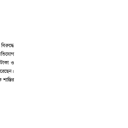
িরুদ্ধে
ট অভিযোগ
 টাকা ও
করেছেন।
 শাস্তির