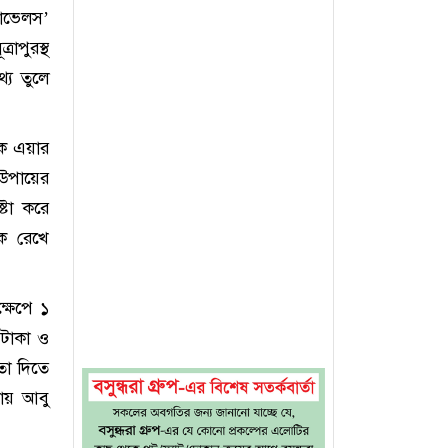
রাভেলস’
াপুরস্থ
্য তুলে
কে এয়ার
 উপায়ের
ষ্টা করে
ে রেখে
্ষেপে ১
 টাকা ও
তা দিতে
য়ায় আবু