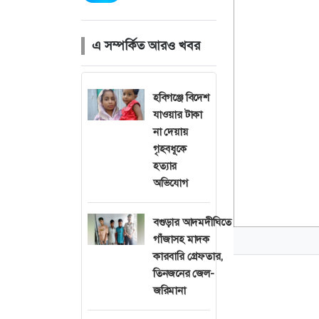
এ সম্পর্কিত আরও খবর
হবিগঞ্জে বিদেশ
যাওয়ার টাকা
না দেয়ায়
গৃহবধূকে
হত্যার
অভিযোগ
বগুড়ার আদমদীঘিতে
গাঁজাসহ মাদক
কারবারি গ্রেফতার,
তিনজনের জেল-
জরিমানা