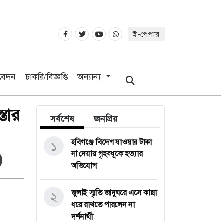
ই-পেপার
িবেদন
চাকরি/বিজ্ঞপ্তি
অন্যান্য
তার
সর্বশেষ
জনপ্রিয়
হবিগঞ্জে বিদেশ যাওয়ার টাকা
১
না দেয়ায় গৃহবধূকে হত্যার
অভিযোগ
জুলাই স্মৃতি জাদুঘরে এসে কান্না
২
ধরে রাখতে পারলেন না
দর্শনার্থী