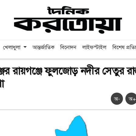
খেলাধুলা
আন্তর্জাতিক
বিনোদন
লাইফস্টাইল
বিশেষ প্রত
জের রায়গঞ্জে ফুলজোড় নদীর সেতুর রাস্
া
অ-
অ+