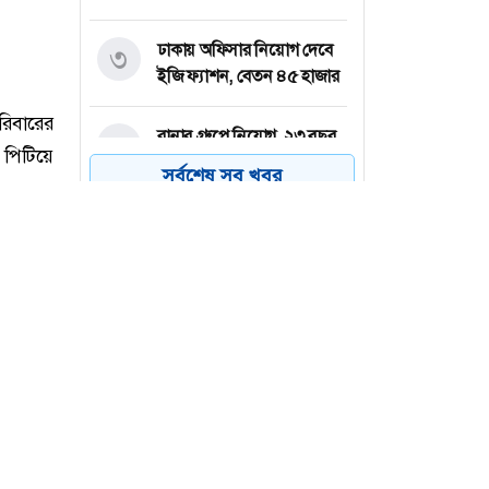
ঢাকায় অফিসার নিয়োগ দেবে
৩
ইজি ফ্যাশন, বেতন ৪৫ হাজার
রানার গ্রুপে নিয়োগ, ২৩ বছর
৪
হলেই আবেদনের সুযোগ
সর্বশেষ সব খবর
নেত্রকোনার দুর্গাপুরে সোমেশ্বরী
৫
নদী থেকে ব্যক্তির মরদেহ
উদ্ধার
স্টেডিয়ামের নোংরা পরিবেশ
৬
দেখে প্রশাসককে বরখাস্ত
করলেন ক্রীড়া প্রতিমন্ত্রী
রিবারের