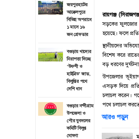
জয়পুরহাটের
আক্কেলপুরে
রায়গঞ্জ (সিরাজগঞ্জ
বিভিন্ন অপরাধে
সড়কের ফুলজোর নদ
১ মাসে ১৬
হয়েছে। ফলে প্রত
জন গ্রেফতার
স্থানীয়দের অভিযোগ
বগুড়ায় খাদ্যের
বিশেষ করে রাতে
নিরাপত্তা দিচ্ছে
বড় ধরণের দুর্ঘট
‘উফশী ও
হাইব্রিড’ জাত,
উপজেলার ভূইয়াগাঁ
বিলুপ্তির পথে
এসড়ক দিয়ে প্রতিদি
দেশি ধান
চলাচল করেন। গর্
পথে চলাচল করতে 
বগুড়ার নন্দীগ্রাম
উপজেলা ও
আরও পড়ুন
পৌর যুবদলের
কমিটি বিলুপ্ত
ঘোষণা
ম