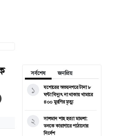
কে
সর্বশেষ
জনপ্রিয়
যশোরের অভয়নগরে টানা ৮
১
ঘণ্টা বিদ্যুৎ না থাকায় খামারে
৪০০ মুরগির মৃত্যু
সালমান শাহ হত্যা মামলা:
২
ডনকে কারাগারে পাঠানোর
নির্দেশ