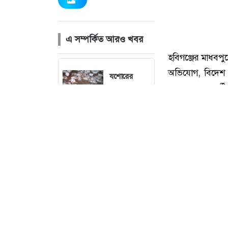
এ সম্পর্কিত আরও খবর
যশোরের
অভয়নগরে
টানা ৮ ঘণ্টা
বিদ্যুৎ না
থাকায় খামারে
৪০০ মুরগির
মৃত্যু
নেত্রকোনার
দুর্গাপুরে
সোমেশ্বরী নদী
থেকে ব্যক্তির
হবিগঞ্জের মাধবপু
মরদেহ উদ্ধার