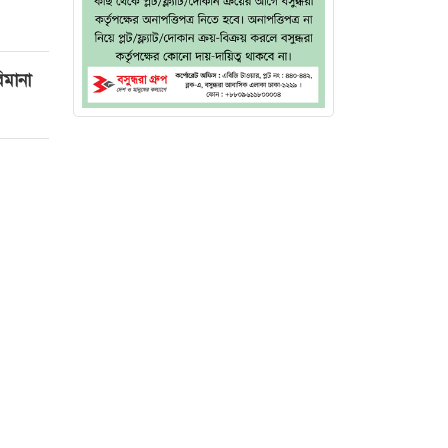
িমানা