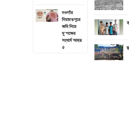
নওগাঁর
নিয়ামতপুরে
ব
জমি নিয়ে
দু’পক্ষের
সংঘর্ষে আহত
৫
জ