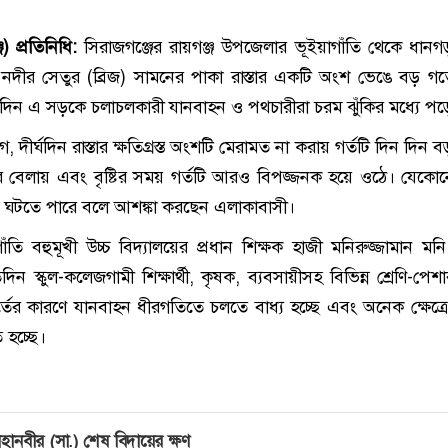
) প্রতিনিধি:
সিরাজগঞ্জের রায়গঞ্জ উপজেলার ভূইয়াগাঁতি থেকে ধানগ
ীর সেতুর (ব্রিজ) সামনের পাকা রাস্তার একটি অংশ ভেঙে বড় গর্তের
িদিন এ সড়কে চলাচলকারী যানবাহন ও পথচারীরা চরম ঝুঁকির মধ্যে প
, দীর্ঘদিন রাস্তার ক্ষতিগ্রস্ত অংশটি মেরামত না করায় গর্তটি দিন দিন ব
র বেলায় এবং বৃষ্টির সময় গর্তটি আরও বিপজ্জনক হয়ে ওঠে। যেক
না ঘটতে পারে বলে আশঙ্কা করছেন এলাকাবাসী।
তি বহুমূখী উচ্চ বিদ্যালয়ের প্রধান শিক্ষক হাজী মনিরুজ্জামান মন
ন স্কুল-কলেজগামী শিক্ষার্থী, কৃষক, ব্যবসায়ীসহ বিভিন্ন শ্রেণি-পেশ
তের কারণে যানবাহন ধীরগতিতে চলতে বাধ্য হচ্ছে এবং অনেক ক্ষেত্রে
হচ্ছে।
হানবীর (সা.) শেষ বিদায়ের ক্ষণ