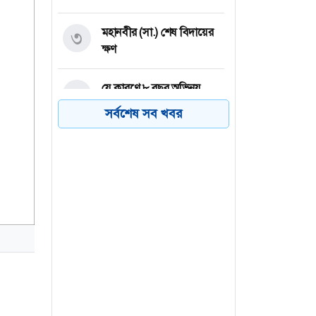
মহানবীর (সা.) শেষ বিদায়ের
৩
ক্ষণ
যে কারণে ৮ বছর অভিনয়
৪
থেকে দূরে ছিলেন প্রীতি জিনতা
সর্বশেষ সব খবর
বগুড়ার আদমদীঘিতে গাঁজাসহ
৫
মাদক কারবারি গ্রেফতার,
তিনজনের জেল-জরিমানা
জয়পুরহাটের আক্কেলপুরে
৬
বিভিন্ন অপরাধে ১ মাসে ১৬ জন
গ্রেফতার