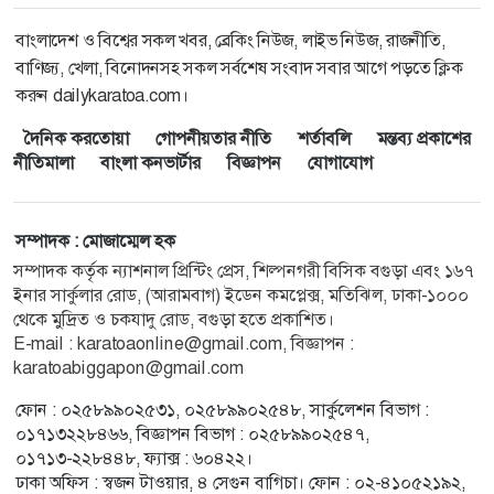
বাংলাদেশ ও বিশ্বের সকল খবর, ব্রেকিং নিউজ, লাইভ নিউজ, রাজনীতি,
বাণিজ্য, খেলা, বিনোদনসহ সকল সর্বশেষ সংবাদ সবার আগে পড়তে ক্লিক
করুন dailykaratoa.com।
দৈনিক করতোয়া
গোপনীয়তার নীতি
শর্তাবলি
মন্তব্য প্রকাশের
নীতিমালা
বাংলা কনভার্টার
বিজ্ঞাপন
যোগাযোগ
সম্পাদক : মোজাম্মেল হক
সম্পাদক কর্তৃক ন্যাশনাল প্রিন্টিং প্রেস, শিল্পনগরী বিসিক বগুড়া এবং ১৬৭
ইনার সার্কুলার রোড, (আরামবাগ) ইডেন কমপ্লেক্স, মতিঝিল, ঢাকা-১০০০
থেকে মুদ্রিত ও চকযাদু রোড, বগুড়া হতে প্রকাশিত।
E-mail : karatoaonline@gmail.com, বিজ্ঞাপন :
karatoabiggapon@gmail.com
ফোন : ০২৫৮৯৯০২৫৩১, ০২৫৮৯৯০২৫৪৮, সার্কুলেশন বিভাগ :
০১৭১৩২২৮৪৬৬, বিজ্ঞাপন বিভাগ : ০২৫৮৯৯০২৫৪৭,
০১৭১৩-২২৮৪৪৮, ফ্যাক্স : ৬০৪২২।
ঢাকা অফিস : স্বজন টাওয়ার, ৪ সেগুন বাগিচা। ফোন : ০২-৪১০৫২১৯২,