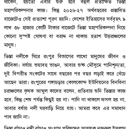
থাকেন, হয়তো এবার শুরু হবে বহুল প্রতীক্ষিত তিস্তা
মহাপরিকল্পনার কাজ। কিন্তু ২০২৬-২৭ অর্থবছরের প্রস্তাবিত
বাজেটেও সেই প্রত্যাশা পূরণ হয়নি। দেশের ইতিহাসের সর্ববৃহৎ ৯
লাখ ৩৮ হাজার কোটি টাকার বাজেটে তিস্তা মহাপরিকল্পনা নিয়ে
কোনো সুস্পষ্ট ঘোষণা বা বরাদ্দ না থাকায় হতাশ উত্তরাঞ্চলের
মানুষ।
তিস্তা নদীকে ঘিরে রংপুর বিভাগের লাখো মানুষের জীবন ও
জীবিকা। বর্ষায় ভয়াবহ ভাঙন, আবার শুষ্ক মৌসুমে পানিশূন্যতা,
দুই বিপরীত সংকটের সাথে বছরের পর বছর লড়াই করে বেঁচে
আছেন তারা। রংপুরের গঙ্গাচড়ার কোলকোন্দ ইউনিয়নের বিনবিনা
চরাঞ্চলের কৃষক আব্দুল কাদের বলেন, প্রতিবার শুনি তিস্তার কাজ
হবে, কিন্তু শেষ পর্যন্ত কিছুই হয় না। পানি না থাকলে ফসল হয় না,
আবার বর্ষায় নদী ঘরবাড়ি নিয়ে যায়। আমরা কবে এর সমাধান
পাব জানি না।
তিস্তা বাঁচাও নদী বাঁচাও সংগ্রাম পরিষদের আহ্বায়ক নজরুল ইসলাম