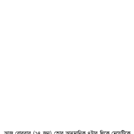
আজ রোববার (১৪ জুন) ভোর আনুমানিক ৪টার দিকে মেয়েটিকে