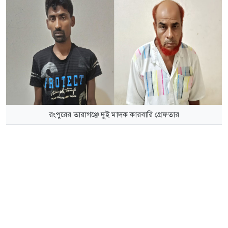
রংপুরের তারাগঞ্জে দুই মাদক কারবারি গ্রেফতার