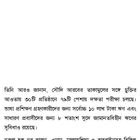
তিনি আরও জানান, সৌদি আরবের তাকামুলের সঙ্গে চুক্তির
আওতায় ৩০টি প্রতিষ্ঠানে ৭৯টি পেশায় দক্ষতা পরীক্ষা চলছে।
ভাষা প্রশিক্ষণ গ্রহণকারীদের জন্য সর্বোচ্চ ১০ লাখ টাকা ঋণ এবং
সাধারণ প্রবাসীদের জন্য ৮ শতাংশ সুদে জামানতবিহীন ঋণের
সুবিধাও রয়েছে।
নুরুল হক নুর বলেন, ওমান, মালয়েশিয়া ও বাহরাইনসহ বিভিন্ন