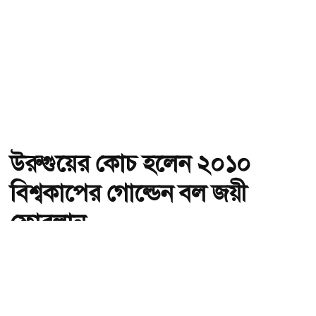
উরুগুয়ের কোচ হলেন ২০১০
বিশ্বকাপের গোল্ডেন বল জয়ী
ফোরলান
অ-
অ+