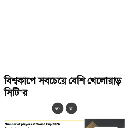
বিশ্বকাপে সবচেয়ে বেশি খেলোয়াড়
সিটি’র
অ-
অ+