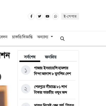
ই-পেপার
িবেদন
চাকরি/বিজ্ঞপ্তি
অন্যান্য
েশন
সর্বশেষ
জনপ্রিয়
গাজায় ইসরায়েলি হামলার
১
নিন্দা জানাল ৮ মুসলিম দেশ
শেরপুরে সীমান্তে ৮১ লাখ
২
টাকার ভারতীয় ওষুধ জব্দ
মাতৃত্ব নিয়েই কেন শর্ত, পিতৃত্ব