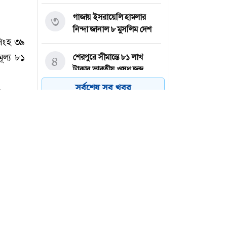
গাজায় ইসরায়েলি হামলার
৩
নিন্দা জানাল ৮ মুসলিম দেশ
শেরপুরে সীমান্তে ৮১ লাখ
৪
টাকার ভারতীয় ওষুধ জব্দ
সর্বশেষ সব খবর
মাতৃত্ব নিয়েই কেন শর্ত, পিতৃত্ব
৫
কেন নয়?
প্রধানমন্ত্রীর সঙ্গে সাক্ষাতে
৬
রংপুরের খুদে শিল্পী অনুশ্রী
রায়ের স্বপ্নপূরণ
সিংহ ৩৯
ূল্য ৮১