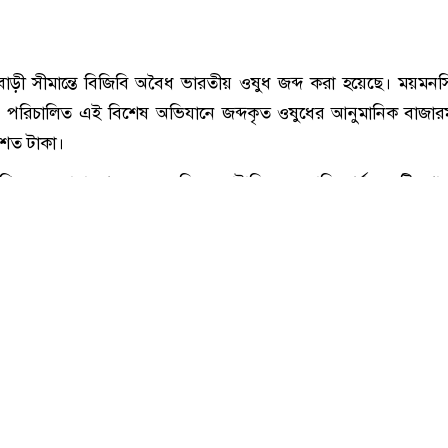
শেরপুরে সীমান্তে ৮১ লাখ টাকার ভারতীয় ওষুধ জব্দ
াড়ী সীমান্তে বিজিবি অবৈধ ভারতীয় ওষুধ জব্দ করা হয়েছে। ময়মন
য়ন পরিচালিত এই বিশেষ অভিযানে জব্দকৃত ওষুধের আনুমানিক বাজারম