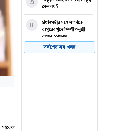
৩
কেন নয়?
প্রধানমন্ত্রীর সঙ্গে সাক্ষাতে
৪
রংপুরের খুদে শিল্পী অনুশ্রী
রায়ের স্বপ্নপূরণ
সর্বশেষ সব খবর
খাদে পড়া মাইক্রোবাসের
৫
ভিডিও করতে গিয়ে আরেক
মাইক্রোবাস খাদে
সালমান খানকে আদালতে
৬
তলব
র সাবেক