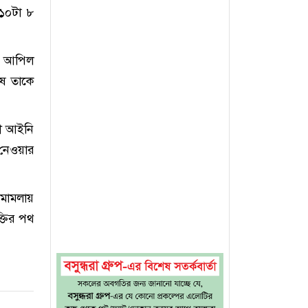
 ১০টা ৮
িন আপিল
ষে তাকে
ভী আইনি
 নেওয়ার
 মামলায়
্তির পথ