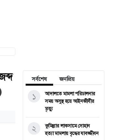
জব্দ
সর্বশেষ
জনপ্রিয়
আদালতে মামলা পরিচালনার
১
সময় অসুস্থ হয়ে আইনজীবীর
মৃত্যু
কুমিল্লার লাকসামে সোহান
২
হত্যা মামলায় বৃদ্ধের যাবজ্জীবন