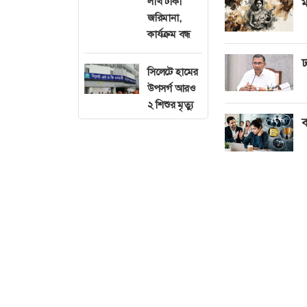
লাখ টাকা
ম
জরিমানা,
কার্যক্রম বন্ধ
ঢ
সিলেটে হামের
উপসর্গ আরও
২ শিশুর মৃত্যু
ব