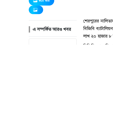
ফটো কার্ড
এ সম্পর্কিত আরও খবর
আদালতে
মামলা
পরিচালনার
সময় অসুস্থ
হয়ে
আইনজীবীর
মৃত্যু
কুমিল্লার
শেরপুরের নালিতাব
লাকসামে
বিজিবি ব্যাটালি
সোহান হত্যা