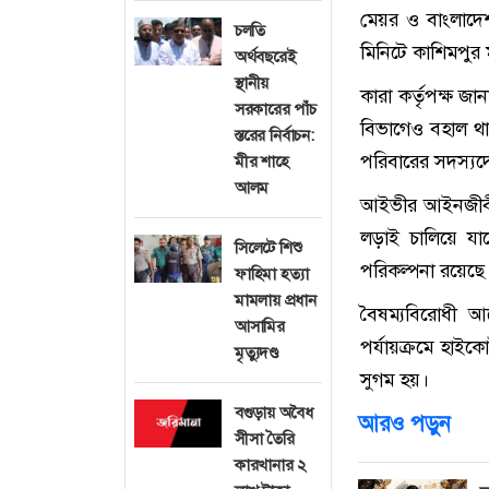
মেয়র ও
বাংলাদ
চলতি
মিনিটে
কাশিমপুর ম
অর্থবছরেই
স্থানীয়
কারা কর্তৃপক্ষ জ
সরকারের পাঁচ
বিভাগেও বহাল থা
স্তরের নির্বাচন:
পরিবারের সদস্যদের
মীর শাহে
আলম
আইভীর আইনজী
লড়াই চালিয়ে যা
সিলেটে শিশু
পরিকল্পনা রয়েছে
ফাহিমা হত্যা
মামলায় প্রধান
বৈষম্যবিরোধী আন
আসামির
পর্যায়ক্রমে হাই
মৃত্যুদণ্ড
সুগম হয়।
বগুড়ায় অবৈধ
আরও পড়ুন
সীসা তৈরি
কারখানার ২