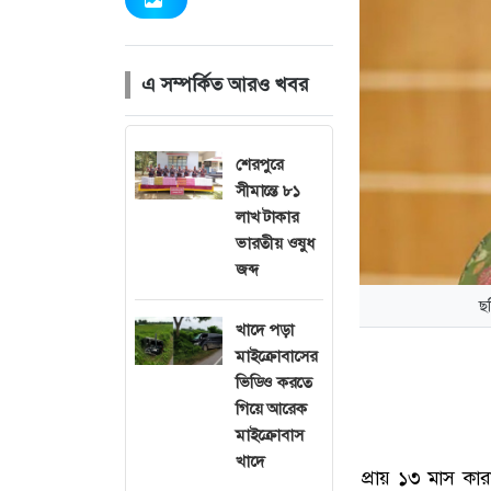
এ সম্পর্কিত আরও খবর
শেরপুরে
সীমান্তে ৮১
লাখ টাকার
ভারতীয় ওষুধ
জব্দ
ছ
খাদে পড়া
মাইক্রোবাসের
ভিডিও করতে
গিয়ে আরেক
মাইক্রোবাস
খাদে
প্রায় ১৩ মাস কা