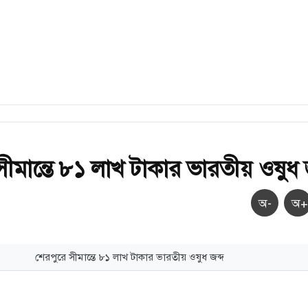
ীমান্তে ৮১ লাখ টাকার ভারতীয় ওষুধ 
অ-
অ+