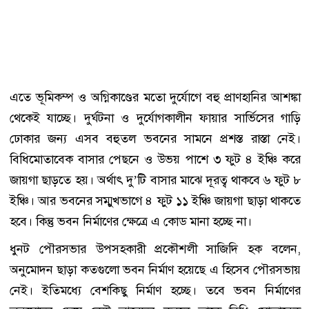
এতে ভূমিকম্প ও অগ্নিকাণ্ডের মতো দুর্যোগে বহু প্রাণহানির আশঙ্কা
থেকেই যাচ্ছে। দুর্ঘটনা ও দুর্যোগকালীন ফায়ার সার্ভিসের গাড়ি
ঢোকার জন্য এসব বহুতল ভবনের সামনে প্রশস্ত রাস্তা নেই।
বিধিমোতাবেক বাসার পেছনে ও উভয় পাশে ৩ ফুট ৪ ইঞ্চি করে
জায়গা ছাড়তে হয়। অর্থাৎ দু’টি বাসার মাঝে দূরত্ব থাকবে ৬ ফুট ৮
ইঞ্চি। আর ভবনের সম্মুখভাগে ৪ ফুট ১১ ইঞ্চি জায়গা ছাড়া থাকতে
হবে। কিন্তু ভবন নির্মাণের ক্ষেত্রে এ কোড মানা হচ্ছে না।
ধুনট পৌরসভার উপসহকারী প্রকৌশলী সাজিদি হক বলেন,
অনুমোদন ছাড়া কতগুলো ভবন নির্মাণ হয়েছে এ হিসেব পৌরসভায়
নেই। ইতিমধ্যে বেশকিছু নির্মাণ হচ্ছে। তবে ভবন নির্মাণের