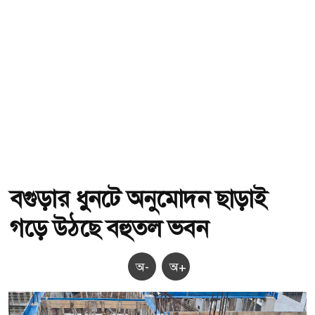
বগুড়ার ধুনটে অনুমোদন ছাড়াই
গড়ে উঠছে বহুতল ভবন
অ-
অ+