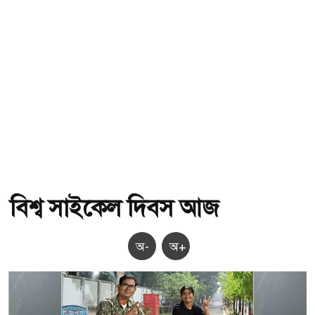
বিশ্ব সাইকেল দিবস আজ
অ-
অ+