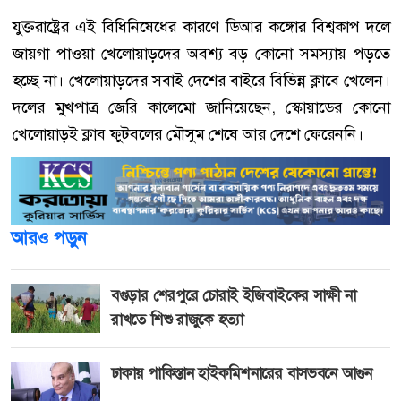
যুক্তরাষ্ট্রের এই বিধিনিষেধের কারণে ডিআর কঙ্গোর বিশ্বকাপ দলে
জায়গা পাওয়া খেলোয়াড়দের অবশ্য বড় কোনো সমস্যায় পড়তে
হচ্ছে না। খেলোয়াড়দের সবাই দেশের বাইরে বিভিন্ন ক্লাবে খেলেন।
দলের মুখপাত্র জেরি কালেমো জানিয়েছেন, স্কোয়াডের কোনো
খেলোয়াড়ই ক্লাব ফুটবলের মৌসুম শেষে আর দেশে ফেরেননি।
আরও পড়ুন
বগুড়ার শেরপুরে চোরাই ইজিবাইকের সাক্ষী না
রাখতে শিশু রাজুকে হত্যা
ঢাকায় পাকিস্তান হাইকমিশনারের বাসভবনে আগুন