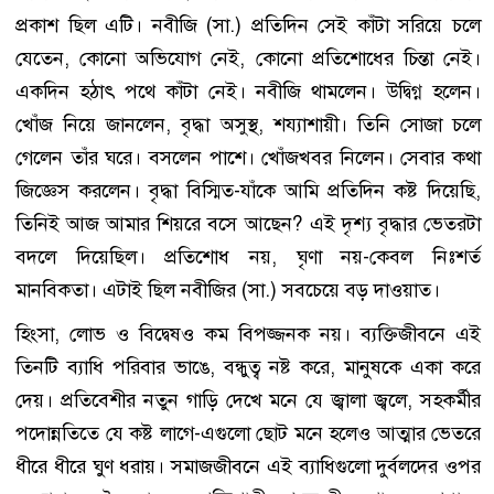
প্রকাশ ছিল এটি। নবীজি (সা.) প্রতিদিন সেই কাঁটা সরিয়ে চলে
যেতেন, কোনো অভিযোগ নেই, কোনো প্রতিশোধের চিন্তা নেই।
একদিন হঠাৎ পথে কাঁটা নেই। নবীজি থামলেন। উদ্বিগ্ন হলেন।
খোঁজ নিয়ে জানলেন, বৃদ্ধা অসুস্থ, শয্যাশায়ী। তিনি সোজা চলে
গেলেন তাঁর ঘরে। বসলেন পাশে। খোঁজখবর নিলেন। সেবার কথা
জিজ্ঞেস করলেন। বৃদ্ধা বিস্মিত-যাঁকে আমি প্রতিদিন কষ্ট দিয়েছি,
তিনিই আজ আমার শিয়রে বসে আছেন? এই দৃশ্য বৃদ্ধার ভেতরটা
বদলে দিয়েছিল। প্রতিশোধ নয়, ঘৃণা নয়-কেবল নিঃশর্ত
মানবিকতা। এটাই ছিল নবীজির (সা.) সবচেয়ে বড় দাওয়াত।
হিংসা, লোভ ও বিদ্বেষও কম বিপজ্জনক নয়। ব্যক্তিজীবনে এই
তিনটি ব্যাধি পরিবার ভাঙে, বন্ধুত্ব নষ্ট করে, মানুষকে একা করে
দেয়। প্রতিবেশীর নতুন গাড়ি দেখে মনে যে জ্বালা জ্বলে, সহকর্মীর
পদোন্নতিতে যে কষ্ট লাগে-এগুলো ছোট মনে হলেও আত্মার ভেতরে
ধীরে ধীরে ঘুণ ধরায়। সমাজজীবনে এই ব্যাধিগুলো দুর্বলদের ওপর