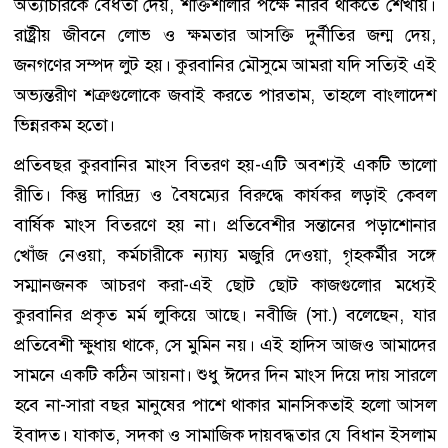
অত্যাচারকে বৈধতা দেয়, শক্তিশালীর পক্ষে নীরব থাকতে শেখায়।
রাষ্ট্রীয় জীবনে লোভ ও ক্ষমতার আসক্তি দুর্নীতির জন্ম দেয়,
জনগণের সম্পদ লুট হয়। কুরবানির মৌসুমে আমরা যদি সত্যিই এই
অভ্যন্তরীণ শত্রুগুলোকে জবাই করতে পারতাম, তাহলে বাংলাদেশ
ভিন্নরকম হতো।
প্রতিবছর কুরবানির মাংস বিতরণ হয়-এটি অবশ্যই একটি ভালো
রীতি। কিন্তু দারিদ্র্য ও বৈষম্যের বিরুদ্ধে কার্যকর লড়াই কেবল
বার্ষিক মাংস বিতরণে হয় না। প্রতিবেশীর সন্তানের পড়াশোনার
খোঁজ নেওয়া, কর্মচারীকে ন্যায্য মজুরি দেওয়া, গৃহকর্মীর সঙ্গে
সম্মানজনক আচরণ করা-এই ছোট ছোট কাজগুলোর মধ্যেই
কুরবানির প্রকৃত মর্ম লুকিয়ে আছে। নবীজি (সা.) বলেছেন, যার
প্রতিবেশী ক্ষুধায় থাকে, সে মুমিন নয়। এই হাদিস আজও আমাদের
সামনে একটি কঠিন আয়না। শুধু ঈদের দিন মাংস দিয়ে দায় সারলে
হবে না-সারা বছর মানুষের পাশে থাকার মানসিকতাই হলো আসল
ইবাদত। যাকাত, সদকা ও সামাজিক দায়বদ্ধতার যে বিধান ইসলাম