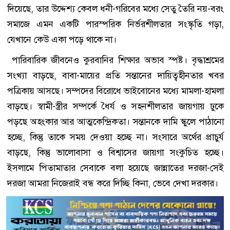
দিয়েছে, তার উদ্দেশ্য কেবল ধনী-গরিবের মধ্যে সেতু তৈরি নয়-বরং
সমাজে এমন একটি পারস্পরিক নির্ভরশীলতার সংস্কৃতি গড়া,
যেখানে কেউ একা পড়ে থাকে না।
পারিবারিক জীবনেও কুরবানির শিক্ষার অভাব স্পষ্ট। বৃদ্ধাশ্রমের
সংখ্যা বাড়ছে, বাবা-মায়ের প্রতি সন্তানের দায়িত্বহীনতার খবর
পত্রিকায় আসছে। সম্পদের বিরোধে ভাইবোনের মধ্যে মামলা-হামলা
বাড়ছে। স্বামী-স্ত্রীর সম্পর্কে ধৈর্য ও সহনশীলতার জায়গায় ঢুকে
পড়ছে অহংকার আর আত্মকেন্দ্রিকতা। সন্তানকে দামি স্কুলে পাঠানো
হচ্ছে, কিন্তু তাকে সময় দেওয়া হচ্ছে না। সংসারে অর্থের প্রাচুর্য
বাড়ছে, কিন্তু ভালোবাসা ও বিশ্বাসের জায়গা সংকুচিত হচ্ছে।
ইসলামে পিতামাতার সেবাকে বলা হয়েছে জান্নাতের দরজা-সেই
দরজা আমরা নিজেরাই বন্ধ করে দিচ্ছি কিনা, ভেবে দেখা দরকার।