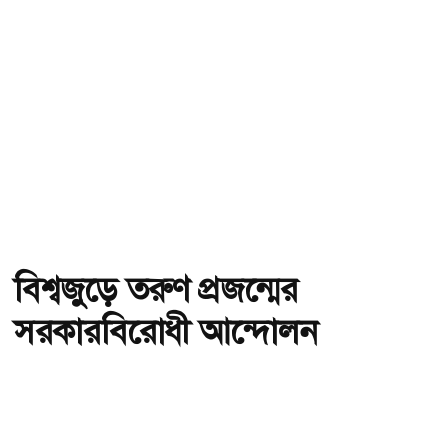
বিশ্বজুড়ে তরুণ প্রজন্মের
সরকারবিরোধী আন্দোলন
অ-
অ+