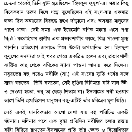
চেতনা থেকেই তিনি যুক্ত হয়েছিলেন 'হিলফুল ফুযুল'-এ। মক্কার কিছু
বিবেকবান তরুণ মিলে গড়ে তুলেছিলেন এই সংঘ-যার একমাত্র
লক্ষ্য ছিল অন্যায়ের বিরুদ্ধে রুখে দাঁড়ানো এবং অসহায় মানুষের
পাশে থাকা। সেই সময় এক ইয়েমেনি বণিক মক্কায় এসে পণ্য
বিμি করেছিলেন স্থানীয় এক প্রভাবশালীর কাছে, কিন্তু পাওনা মূল্য
পাননি। অভিযোগ জানাতে গিয়ে উল্টো অপমানিত হন। হিলফুল
ফুযুলের সদস্যরা সেই খবর পেয়ে একত্রিত হলেন এবং প্রভাবশালী
ব্যক্তির কাছ থেকে বণিকের ন্যায্য পাওনা আদায় করে দিলেন।
নবুয়তের বহু পরেও নবীজি (সা.) এই সংঘের স্মৃতি গর্বের সঙ্গে
স্মরণ করতেন। তিনি বলতেন, সেই চুক্তির বিনিময়ে যদি লাল উট-
ও দেওয়া হতো, তবু তা ছেড়ে দিতাম না। ইসলামের নবী হওয়ার
আগে তিনি হয়েছিলেন মানুষের বন্ধু-এটিই তাঁর চরিত্রের মূল ভিত্তি।
সেই একই মানবিকতার আলো দেখা যায় বহু পরিচিত একটি
ঘটনায়। মদিনার পথে এক বৃদ্ধা প্রতিদিন নবীজির চলার রাস্তায়
কাঁটা বিছিয়ে রাখতেন-ইসলামের প্রতি তাঁর ক্ষোভ ও বিরোধিতার