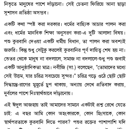
নিভৃতে মানুষের পাশে দাঁড়ানো। সেই চেতনা ফিরিয়ে আনা ছাড়া
সুশাসন প্রতিষ্ঠা অসম্ভব।
একটি কথা স্পষ্ট করা দরকার। ধর্মের বাহ্যিক আচার পালন করা
এবং ধর্মের মানবিক শিক্ষা অনুসরণ করা-এ দুটি আলাদা বিষয়।
পশু কুরবানি দেওয়া একটি ধর্মীয় বিধান, তা পালন করা অবশ্যই
জরুরি। কিন্তু শুধু সেটুকু করলেই কুরবানির পূর্ণ দায়িত্ব শেষ হয় না।
ভেতর থেকে মানুষ না বদলালে, সমাজ না বদলালে-শুধু পশু জবাই
একটি আনুষ্ঠানিকতা মাত্র। নবীজি (সা.) বলেছেন, "তোমাদের মধ্যে
সেই উত্তম, যার চরিত্র সবচেয়ে সুন্দর।" চরিত্র গড়ে ওঠে ছোট ছোট
সিদ্ধান্তে-রাগের মুহূর্তে চুপ থাকায়, অন্যায় দেখে প্রতিবাদ করায়,
দুর্বলের পাশে নিঃস্বার্থভাবে দাঁড়ানোয়।
এই ঈদুল আজহায় তাই আমাদের সামনে একটাই প্রশ্ন রেখে যেতে
চাই: এ বছর আমি কোন অহংকারকে, কোন হিংসাকে, কোন
স্বার্থপরতাকে কুরবানি দিতে পারব? পশুর রক্তের পাশাপাশি যদি