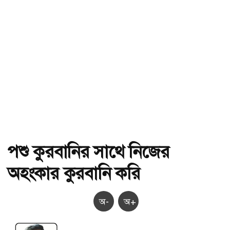
পশু কুরবানির সাথে নিজের
অহংকার কুরবানি করি
অ-
অ+