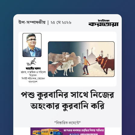
উপ-সম্পাদকীয়
| ২৫ মে ২০২৬
পশু
কুরবানির
সাথে
নিজের
অহংকার
কুরবানি
করি
*বিস্তারিত কমেন্টে*