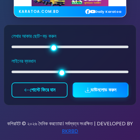
KARATOA.COM.BD
Daily Karatoa
লেখার আকার ছোট-বড় করুন
লাইনের ব্যবধান
পোস্টে ফিরে যান
ডাউনলোড করুন
কপিরাইট © ২০২৬ দৈনিক করতোয়া। সর্বস্বত্ব সংরক্ষিত | DEVELOPED BY
RKRBD