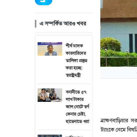
এ সম্পর্কিত আরও খবর
শীর্ষ মাদক
কারবারিদের
তালিকা প্রস্তুত
করা হচ্ছে:
স্বরাষ্ট্রমন্ত্রী
বনানীতে ৫৭
লাখ টাকার
জাল নোটে স্বর্ণ
কেনার চেষ্টা,
ব্রাহ্মণবাড়িয়
হাতেনাতে ধরা
ট্যাংকে নেমে বিষক