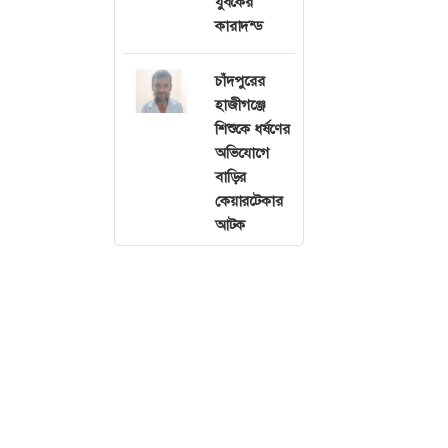
যুবকের
কারাদন্ড
চাঁদপুরের
হাজীগঞ্জে
শিশুকে ধর্ষণের
অভিযোগে
বাড়ির
কেয়ারটেকার
আটক