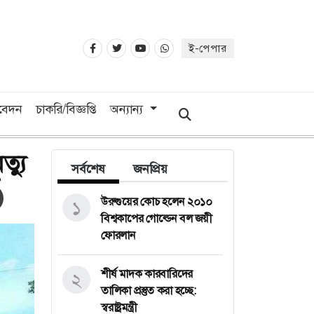
ই-পেপার
িবেদন
চাকরি/বিজ্ঞপ্তি
অন্যান্য
ত্যু
সর্বশেষ
জনপ্রিয়
উরুগুয়ের কোচ হলেন ২০১০
১
বিশ্বকাপের গোল্ডেন বল জয়ী
ফোরলান
শীর্ষ মাদক কারবারিদের
২
তালিকা প্রস্তুত করা হচ্ছে:
স্বরাষ্ট্রমন্ত্রী