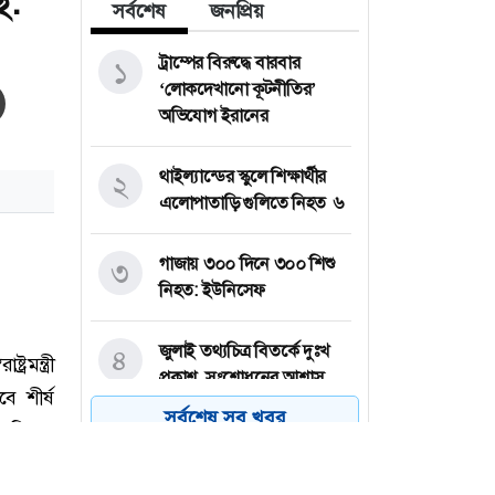
ে:
সর্বশেষ
জনপ্রিয়
ট্রাম্পের বিরুদ্ধে বারবার
১
‘লোকদেখানো কূটনীতির’
অভিযোগ ইরানের
থাইল্যান্ডের স্কুলে শিক্ষার্থীর
২
এলোপাতাড়ি গুলিতে নিহত ৬
গাজায় ৩০০ দিনে ৩০০ শিশু
৩
নিহত: ইউনিসেফ
জুলাই তথ্যচিত্র বিতর্কে দুঃখ
৪
প্রকাশ, সংশোধনের আশ্বাস
মন্ত্রণালয়ের
সর্বশেষ সব খবর
দেশের সাত অঞ্চলে ৬০
৫
কিলোমিটার বেগে ঝড়-বৃষ্টির