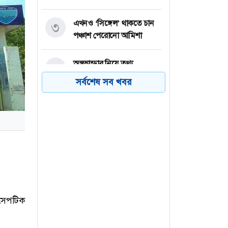
এখনও ‘সিঙ্গেল’ থাকতে চান
৩
পঞ্চাশ পেরোনো আমিশা
অস্ত্রভান্ডার নিয়ে তথ্য
৪
ফাঁসকারীদের কারাদণ্ডের
সর্বশেষ সব খবর
হুঁশিয়ারি ট্রাম্পের
বিএনপির সংসদ সদস্য
৫
বীথিকাকে আইনি নোটিশ
দিলেন আসিফ মাহমুদ
নতুন বিশ্বরেকর্ড গড়লেন জস
৬
বাটলার
 সেপটিক