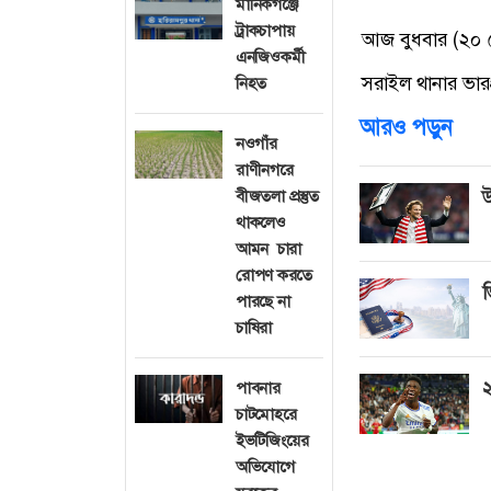
মানিকগঞ্জে
ট্রাকচাপায়
আজ বুধবার (২০ ম
এনজিওকর্মী
সরাইল থানার ভারপ্
নিহত
আরও পড়ুন
নওগাঁর
রাণীনগরে
বীজতলা প্রস্তুত
উ
থাকলেও
আমন চারা
রোপণ করতে
ভ
পারছে না
চাষিরা
২
পাবনার
চাটমোহরে
ইভটিজিংয়ের
অভিযোগে