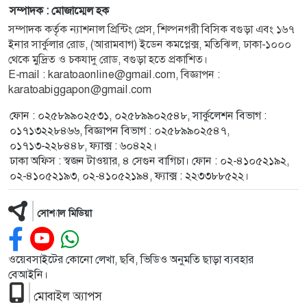
সম্পাদক : মোজাম্মেল হক
সম্পাদক কর্তৃক ন্যাশনাল প্রিন্টিং প্রেস, শিল্পনগরী বিসিক বগুড়া এবং ১৬৭
ইনার সার্কুলার রোড, (আরামবাগ) ইডেন কমপ্লেক্স, মতিঝিল, ঢাকা-১০০০
থেকে মুদ্রিত ও চকযাদু রোড, বগুড়া হতে প্রকাশিত।
E-mail : karatoaonline@gmail.com, বিজ্ঞাপন :
karatoabiggapon@gmail.com
ফোন : ০২৫৮৯৯০২৫৩১, ০২৫৮৯৯০২৫৪৮, সার্কুলেশন বিভাগ :
০১৭১৩২২৮৪৬৬, বিজ্ঞাপন বিভাগ : ০২৫৮৯৯০২৫৪৭,
০১৭১৩-২২৮৪৪৮, ফ্যাক্স : ৬০৪২২।
ঢাকা অফিস : স্বজন টাওয়ার, ৪ সেগুন বাগিচা। ফোন : ০২-৪১০৫২১৯২,
০২-৪১০৫২১৯৩, ০২-৪১০৫২১৯৪, ফ্যাক্স : ২২৩৩৮৮৫২২।
সোশ্যাল মিডিয়া
ওয়েবসাইটের কোনো লেখা, ছবি, ভিডিও অনুমতি ছাড়া ব্যবহার
বেআইনি।
মোবাইল অ্যাপস