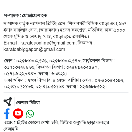
সম্পাদক : মোজাম্মেল হক
সম্পাদক কর্তৃক ন্যাশনাল প্রিন্টিং প্রেস, শিল্পনগরী বিসিক বগুড়া এবং ১৬৭
ইনার সার্কুলার রোড, (আরামবাগ) ইডেন কমপ্লেক্স, মতিঝিল, ঢাকা-১০০০
থেকে মুদ্রিত ও চকযাদু রোড, বগুড়া হতে প্রকাশিত।
E-mail : karatoaonline@gmail.com, বিজ্ঞাপন :
karatoabiggapon@gmail.com
ফোন : ০২৫৮৯৯০২৫৩১, ০২৫৮৯৯০২৫৪৮, সার্কুলেশন বিভাগ :
০১৭১৩২২৮৪৬৬, বিজ্ঞাপন বিভাগ : ০২৫৮৯৯০২৫৪৭,
০১৭১৩-২২৮৪৪৮, ফ্যাক্স : ৬০৪২২।
ঢাকা অফিস : স্বজন টাওয়ার, ৪ সেগুন বাগিচা। ফোন : ০২-৪১০৫২১৯২,
০২-৪১০৫২১৯৩, ০২-৪১০৫২১৯৪, ফ্যাক্স : ২২৩৩৮৮৫২২।
সোশ্যাল মিডিয়া
ওয়েবসাইটের কোনো লেখা, ছবি, ভিডিও অনুমতি ছাড়া ব্যবহার
বেআইনি।