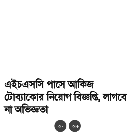
এইচএসসি পাসে আকিজ
টোব্যাকোর নিয়োগ বিজ্ঞপ্তি, লাগবে
না অভিজ্ঞতা
অ-
অ+