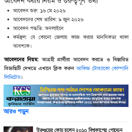
আবেদন করার নিয়ম ও গুরুত্বপূর্ণ তথ্য
আবেদন শুরু: ১৬ মে ২০২৬
আবেদনের শেষ তারিখ: ৯ জুন ২০২৬
আবেদন পদ্ধতি: অনলাইনে
কর্মস্থল: যে কোনো জেলায় কাজ করার মানসিকতা থাকা
আবশ্যক।
আবেদনের নিয়ম:
আগ্রহী প্রার্থীরা আবেদন করতে ও বিস্তারিত
বিজ্ঞপ্তিটি দেখতে এখানে ক্লিক করুন
আকিজ টোব্যাকো কোম্পানি
লিমিটেড
।
আরও পড়ুন
উরুগুয়ের কোচ হলেন ২০১০ বিশ্বকাপের গোল্ডেন