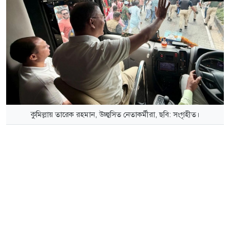
কুমিল্লায় তারেক রহমান, উচ্ছ্বসিত নেতাকর্মীরা, ছবি: সংগৃহীত।