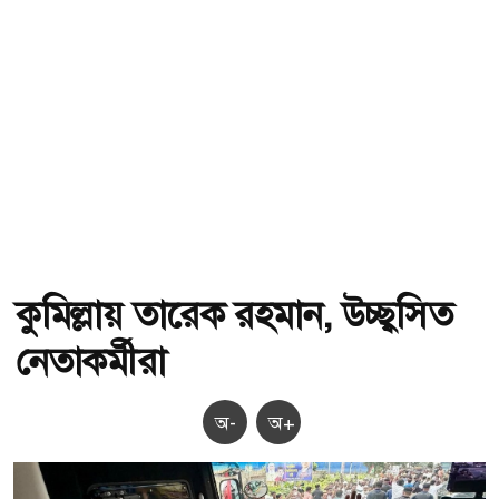
কুমিল্লায় তারেক রহমান, উচ্ছ্বসিত
নেতাকর্মীরা
অ-
অ+